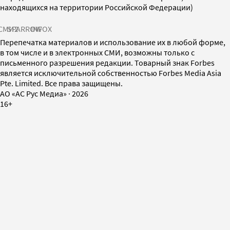
находящихся на территории Российской Федерации)
СМИ2
SPARROW
INFOX
Перепечатка материалов и использование их в любой форме,
в том числе и в электронных СМИ, возможны только с
письменного разрешения редакции. Товарный знак Forbes
является исключительной собственностью Forbes Media Asia
Pte. Limited. Все права защищены.
AO «АС Рус Медиа»
·
2026
16+