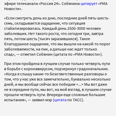
эфире телеканала «Россия 24». Собянина
цитирует
«РИА
Новости».
«Если смотреть день ко дню, последние дней пять-шесть-
семь, складывается ощущение, что ситуация
стабилизировалась. Каждый день 2500-3000 человек
заболевших. Нет такого роста, что сегодня три, завтра
пять, потом шесть [тысяч заразившихся]. Такое
благодушное ощущение, что мы вышли на какой-то порог
заболеваемости, на пик, а дальше нас ждет только
спад», — отметил Собянин (цитата по «РИА Новости»).
При этом пройдена в лучшем случае только четверть пути
в борьбе с коронавирусом, подчеркнул градоначальник.
«Когда я слышу какие-то безответственные разговоры о
том, что у нас уже все замечательно, буквально несколько
дней, и мы вообще сейчас все победим <...> Мы вот даже
не в середине пути, мы вот, на мой взгляд, в лучшем случае
прошли четверть пути. Впереди еще сложные большие
испытания», — заявил мэр (
цитата
по ТАСС).