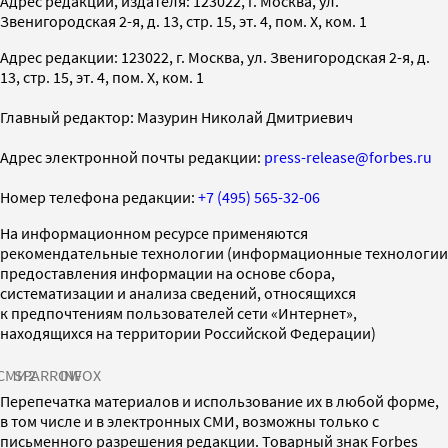
Адрес редакции, издателя: 123022, г. Москва, ул.
Звенигородская 2-я, д. 13, стр. 15, эт. 4, пом. X, ком. 1
Адрес редакции: 123022, г. Москва, ул. Звенигородская 2-я, д.
13, стр. 15, эт. 4, пом. X, ком. 1
Главный редактор: Мазурин Николай Дмитриевич
Адрес электронной почты редакции:
press-release@forbes.ru
Номер телефона редакции:
+7 (495) 565-32-06
На информационном ресурсе применяются
рекомендательные технологии (информационные технологии
предоставления информации на основе сбора,
систематизации и анализа сведений, относящихся
к предпочтениям пользователей сети «Интернет»,
находящихся на территории Российской Федерации)
СМИ2
SPARROW
INFOX
Перепечатка материалов и использование их в любой форме,
в том числе и в электронных СМИ, возможны только с
письменного разрешения редакции. Товарный знак Forbes