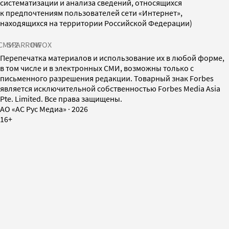
систематизации и анализа сведений, относящихся
к предпочтениям пользователей сети «Интернет»,
находящихся на территории Российской Федерации)
СМИ2
SPARROW
INFOX
Перепечатка материалов и использование их в любой форме,
в том числе и в электронных СМИ, возможны только с
письменного разрешения редакции. Товарный знак Forbes
является исключительной собственностью Forbes Media Asia
Pte. Limited. Все права защищены.
AO «АС Рус Медиа»
·
2026
16+