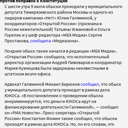
против поправок к Конституции
С шести утра 9 июля обыски проходили у муниципального
депутата Тимирязевского района Москвы и одного из
лидеров кампании «Нет!» Юлии Галяминой, у
координаторов «Открытой России» (признана в
России нежелательной) Татьяны Усмановой и Ольги
Горелик и у шеф-редактора «МБХ Медиа» Сергея
Простакова,
сообщила
«Медиазона».
Позднее обыск также начался в редакции «МБХ Медиа».
«Открытая Россия» сообщила, что исполнительный
директор организации Андрей Пивоваров и координатор
Мария Кузнецова были задержаны неизвестными в
штатском возле офиса.
Адвокат Галяминой Михаил Бирюков
сообщил
, что обыск
у муниципального депутата проходит в рамках дела
ЮКОСа. «В постановлении о проведении обыска
инкриминируется, что деньги ЮКОСа идут на
финансирование деятельности Галяминой», — сообщил
он «РИА Новости». Пресс-секретарь «Открытой
России» Константин Фомин также сообщил, что обыски
проходят в рамках дела ЮКОСа. Но, по его словам, это