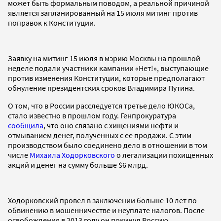
может быть формальным поводом, а реальной причиной
является запланированный на 15 июля митинг против
поправок к Конституции.
Заявку на митинг 15 июля в мэрию Москвы на прошлой
неделе подали участники кампании «Нет!», выступающие
против изменения Конституции, которые предполагают
обнуление президентских сроков Владимира Путина.
О том, что в России расследуется третье дело ЮКОСа,
стало известно в прошлом году. Генпрокуратура
сообщила
, что оно связано с хищениями нефти и
отмыванием денег, полученных с ее продажи. С этим
производством было соединено дело в отношении в том
числе
Михаила Ходорковского
о легализации похищенных
акций и денег на сумму больше $6 млрд.
Ходорковский провел в заключении больше 10 лет по
обвинению в мошенничестве и неуплате налогов. После
освобождения в 2013 году он покинул Россию.