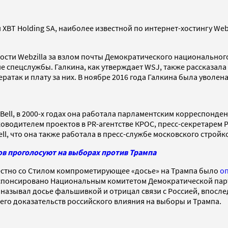
XBT Holding SA, наиболее известной по интернет-хостингу Webz
ости Webzilla за взлом почты Демократического национального
е спецслужбы. Галкина, как утверждает WSJ, также рассказала
атак и плату за них. В ноябре 2016 года Галкина была уволена 
Bell, в 2000-х годах она работала парламентским корреспонде
оводителем проектов в PR-агентстве КРОС, пресс-секретарем Р
ll, что она также работала в пресс-службе московского стройко
в проголосуют на выборах против Трампа
естно со Стилом компрометирующее «досье» на Трампа было
о
о спонсировано Национальным комитетом Демократической па
 называл досье фальшивкой и отрицал связи с Россией, впосл
го доказательств российского влияния на выборы и Трампа.