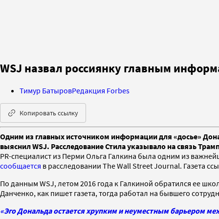
WSJ назвал россиянку главным информ
Тимур Батыров
Редакция Forbes
Копировать ссылку
Одним из главных источником информации для «досье» Дона
выяснил WSJ. Расследование Стила указывало на связь Трам
PR-специалист из Перми Ольга Галкина была одним из важнейш
сообщается
в расследовании The Wall Street Journal. Газета 
По данным WSJ, летом 2016 года к Галкиной обратился ее шк
Данченко, как пишет газета, тогда работал на бывшего сотру
«Эго Дональда остается хрупким и неуместным барьером м