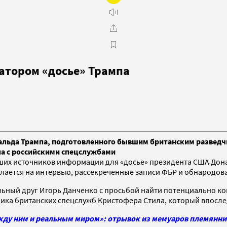
атором «досье» Трампа
льда Трампа, подготовленного бывшим британским разведчи
па с российскими спецслужбами
их источников информации для «досье» президента США Дональ
ссылается на интервью, рассекреченные записи ФБР и обнародо
ольный друг Игорь Данченко с просьбой найти потенциально 
дника британских спецслужб Кристофера Стила, который впосле
ежду ним и реальным миром»: отрывок из мемуаров племянн