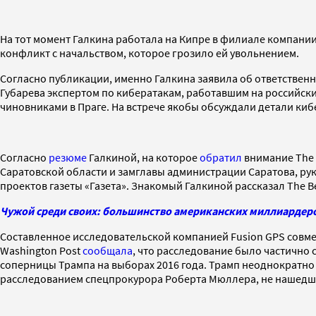
На тот момент Галкина работала на Кипре в филиале компании 
конфликт с начальством, которое грозило ей увольнением.
Согласно публикации, именно Галкина заявила об ответственн
Губарева экспертом по кибератакам, работавшим на российски
чиновниками в Праге. На встрече якобы обсуждали детали кибер
Согласно
резюме
Галкиной, на которое
обратил
внимание The 
Саратовской области и замглавы администрации Саратова, рук
проектов газеты «Газета». Знакомый Галкиной рассказал The Be
Чужой среди своих: большинство американских миллиардеро
Составленное исследовательской компанией Fusion GPS совм
Washington Post
сообщала
, что расследование было частичн
соперницы Трампа на выборах 2016 года. Трамп неоднократно
расследованием спецпрокурора Роберта Мюллера, не нашедше