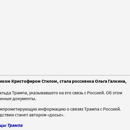
ком Кристофером Стилом, стала россиянка Ольга Галкина,
да Трампа, указывавшего на его связь с Россией. Об этом
ванные документы.
компрометирующую информацию о связях Трампа с Россией.
дствии станет автором «досье».
ицы Трампа