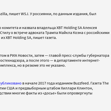
illa, пишет WSJ. У россиянки, по данным издания, был
 комитета и назвала владельца XBT Holding SA Алексея
 Стилу о встрече адвоката Трампа Майкла Коэна с российскими
из XBT Holding SA, пишет газета.
нтом в РИА Новости, затем — главой пресс-службы губернатора
остехнадзора, а после этого — в департаменте интернет-
мплекса, но в резюме это не указано.
публиковано
в начале 2017 года изданием Buzzfeed. Газета The
ртии США и предвыборным штабом Хиллари Клинтон,
едствии многие факты из «досье» были опровергнуты