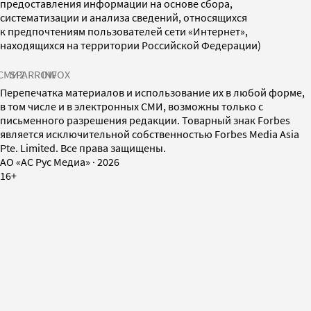
предоставления информации на основе сбора,
систематизации и анализа сведений, относящихся
к предпочтениям пользователей сети «Интернет»,
находящихся на территории Российской Федерации)
СМИ2
SPARROW
INFOX
Перепечатка материалов и использование их в любой форме,
в том числе и в электронных СМИ, возможны только с
письменного разрешения редакции. Товарный знак Forbes
является исключительной собственностью Forbes Media Asia
Pte. Limited. Все права защищены.
AO «АС Рус Медиа»
·
2026
16+