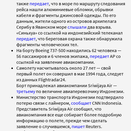
также
передает
, что в море по маршруту следования
рейса нашли алюминиевые обломки, обрывки
кабеля и фрагменты джинсовой одежды. По его
данным, жители одного из островов архипелага
Серибу в Яванском море
слышали
два взрыва.
«Синьхуа» со ссылкой на индонезийский телеканал
передает
, что
береговая охрана также обнаружила
фрагменты
человеческих тел.
На борту Boeing 737-500 находились 62 человека —
56 пассажиров и 6 членов экипажа,
передает
AP со
ссылкой на заявление авиакомпании.
Самолету насчитывалось около 27 лет — свой
первый полет он
совершил в мае 1994 года, следует
из данных
Flightradar24.
Борт
принадлежал авиакомпании Sriwijaya Air —
третьему
по величине авиаперевозчику Индонезии.
Министерство транспорта Индонезии подтвердило
потерю связи с лайнером,
сообщает
CNN Indonesia.
Представитель Sriwijaya Air сообщил, что
авиакомпания все еще собирает более подробную
информацию о полете, прежде чем сделать
заявление о случившемся,
пишет
Reuters.