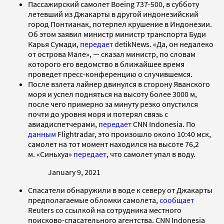
​​Пассажирский самолет Boeing 737-500, в субботу
летевший из Джакарты в другой индонезийский
город Понтианак, потерпел крушение в Индонезии.
Об этом заявил министр министр транспорта Буди
Карья Сумади,
передает
detikNews. «Да, он недалеко
от острова Мале», — сказал министр, по словам
которого его ведомство в ближайшее время
проведет пресс-конференцию о случившемся.
После взлета лайнер двинулся в сторону Яванского
моря и успел подняться на высоту более 3000 м,
после чего примерно за минуту резко опустился
почти до уровня моря и потерял связь с
авиадиспетчерами,
передает
CNN Indonesia. По
данным
Flightradar, это произошло около 10:40 мск,
самолет на тот момент находился на высоте 76,2
м. «Синьхуа»
передает
, что самолет упал в воду.
January 9, 2021
Спасатели обнаружили в воде к северу от Джакарты
предполагаемые обломки самолета,
сообщает
Reuters со ссылкой на сотрудника местного
поисково-спасательного агентства. CNN Indonesia