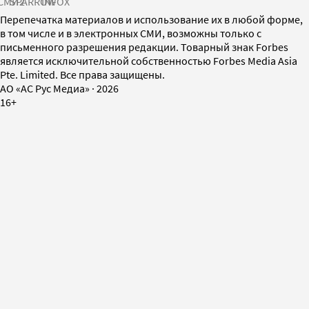
СМИ2
SPARROW
INFOX
Перепечатка материалов и использование их в любой форме,
в том числе и в электронных СМИ, возможны только с
письменного разрешения редакции. Товарный знак Forbes
является исключительной собственностью Forbes Media Asia
Pte. Limited. Все права защищены.
AO «АС Рус Медиа»
·
2026
16+