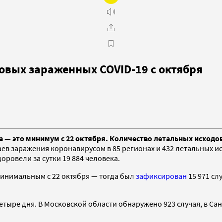
овых зараженных COVID-19 с октября
са — это минимум с 22 октября. Количество летальных исходо
аев заражения коронавирусом в 85 регионах и 432 летальных и
ровели за сутки 19 884 человека.
минимальным с 22 октября — тогда был
зафиксирован
15 971 сл
тыре дня. В Московской области обнаружено 923 случая, в Сан