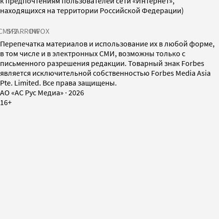
к предпочтениям пользователей сети «Интернет»,
находящихся на территории Российской Федерации)
СМИ2
SPARROW
INFOX
Перепечатка материалов и использование их в любой форме,
в том числе и в электронных СМИ, возможны только с
письменного разрешения редакции. Товарный знак Forbes
является исключительной собственностью Forbes Media Asia
Pte. Limited. Все права защищены.
AO «АС Рус Медиа»
·
2026
16+