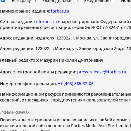
Все сразу
Еженедельная
Ежедневная
Ново
Наименование издания:
forbes.ru
Cетевое издание «
forbes.ru
» зарегистрировано Федеральной 
принятия решения о регистрации: серия Эл № ФС77-82431 от 23 
Адрес редакции, издателя: 123022, г. Москва, ул. Звенигородская 2-
Адрес редакции: 123022, г. Москва, ул. Звенигородская 2-я, д. 13, с
Главный редактор: Мазурин Николай Дмитриевич
Адрес электронной почты редакции:
press-release@forbes.ru
Номер телефона редакции:
+7 (495) 565-32-06
На информационном ресурсе применяются рекомендательные 
сведений, относящихся к предпочтениям пользователей сети 
СМИ2
SPARROW
INFOX
Перепечатка материалов и использование их в любой форме, в
исключительной собственностью Forbes Media Asia Pte. Limite