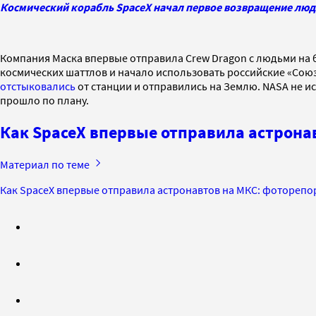
Космический корабль SpaceX начал первое возвращение люд
Компания Маска впервые отправила Crew Dragon с людьми на б
космических шаттлов и начало использовать российские «Союзы
отстыковались
от станции и отправились на Землю. NASA не ис
прошло по плану.
Как SpaceX впервые отправила астрона
Материал по теме
Как SpaceX впервые отправила астронавтов на МКС: фоторепо