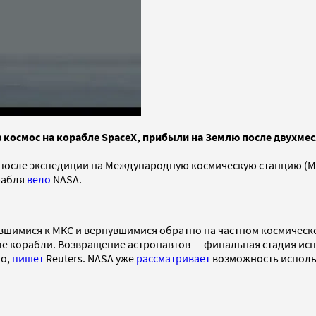
 космос на корабле SpaceX, прибыли на Землю после двухме
 после экспедиции на Международную космическую станцию (М
рабля
вело
NASA.
авшимися к МКС и вернувшимися обратно на частном космическ
ые корабли. Возвращение астронавтов — финальная стадия исп
но,
пишет
Reuters. NASA уже
рассматривает
возможность использ