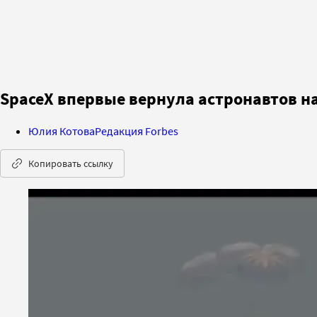
SpaceX впервые вернула астронавтов н
Юлия Котова
Редакция Forbes
Копировать ссылку