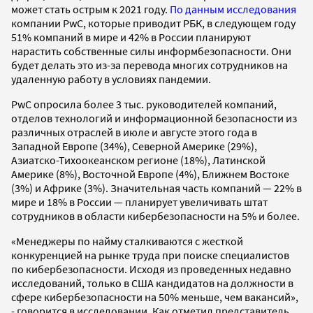
может стать острым к 2021 году.
По данным исследования
компании PwC, которые приводит РБК, в следующем году
51% компаний в мире и 42% в России планируют
нарастить собственные силы информбезопасности. Они
будет делать это из-за перевода многих сотрудников на
удаленную работу в условиях пандемии.
PwC опросила более 3 тыс. руководителей компаний,
отделов технологий и информационной безопасности из
различных отраслей в июле и августе этого года в
Западной Европе (34%), Северной Америке (29%),
Азиатско-Тихоокеанском регионе (18%), Латинской
Америке (8%), Восточной Европе (4%), Ближнем Востоке
(3%) и Африке (3%). Значительная часть компаний — 22% в
мире и 18% в России — планирует увеличивать штат
сотрудников в области кибербезопасности на 5% и более.
«Менеджеры по найму сталкиваются с жесткой
конкуренцией на рынке труда при поиске специалистов
по кибербезопасности. Исходя из проведенных недавно
исследований, только в США кандидатов на должности в
сфере кибербезопасности на 50% меньше, чем вакансий»,
- говорится в исследовании. Как отметил представитель