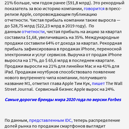
21% больше, чем годом ранее ($91,8 млрд). Это рекордный
показатель за всю историю компании,
говорится
в пресс-
релизе Apple, сопровождающем публикацию
отчетности. Чистая прибыль компании также выросла —
до $28,75 млрд ($22,23 млрд в 2019 году). По
данным
отчетности
, чистая прибыль на акцию за квартал
составила $1,68, увеличившись на 35%. Международные
продажи составили 64% от дохода за квартал. Рекордная
прибыль зафиксирована в продажах iPhone, переносной
электроники и услуг сервисов. Выручка от продаж iPhone
выросла на 17%, до $ 65,6 млрд в последнем квартале.
Продажи выросли на 21% для линейки Mac и на 41% для
iPad. Продажам ноутбуков способствовало появление
нового внутреннего чипа компании, получившего
название M1, отметил глава Apple Тим Кук,
пишет
The Wall
Street Journal. Cервисный бизнес Apple вырос на 24%.
Cамые дорогие бренды мира 2020 года по версии Forbes
По данным,
представленным IDC,
теперь распределение
долей рынка по продажам смартфонов выглядит