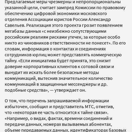
Предлагаемые меры чрезмерны и непропорциональны
указанной цели, считает зампред Комиссии по правовому
обеспечению цифровой экономики московского
отделения Ассоциации юристов России Александр
Савельев. Реализация этого проекта грозит появлением
мегабазы данных «с неизбежно сопутствующими
российским реалиям рисками утечек, за которые особо
никто из чиновников ответственности не понесет». По его
словам, информация о контактах и соединениях
сотрудников юрлиц может представлять коммерческую
тайну. «Если инициатива будет принята, это снизит
доверие корпоративных клиентов к сотовой связи и
вынудит их искать более безопасные методы
коммуникаций, вытеснив значительное количество
коммуникаций в защищенные мессенджеры и др.
подобные средства», — утверждает он.
О том, что перечень запрашиваемой информации
избыточен, сообщил и представитель МТС, отметив,
что «некоторая ее часть относится к тайне связи».
«Например, о видах, фактах, времени соединений и
передачи данных, номерах вызываемых абонентах,
объеме передаваемых данных, идентификаторах базовых