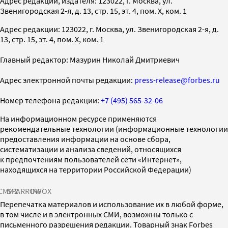
Адрес редакции, издателя: 123022, г. Москва, ул.
Звенигородская 2-я, д. 13, стр. 15, эт. 4, пом. X, ком. 1
Адрес редакции: 123022, г. Москва, ул. Звенигородская 2-я, д.
13, стр. 15, эт. 4, пом. X, ком. 1
Главный редактор: Мазурин Николай Дмитриевич
Адрес электронной почты редакции:
press-release@forbes.ru
Номер телефона редакции:
+7 (495) 565-32-06
На информационном ресурсе применяются
рекомендательные технологии (информационные технологии
предоставления информации на основе сбора,
систематизации и анализа сведений, относящихся
к предпочтениям пользователей сети «Интернет»,
находящихся на территории Российской Федерации)
СМИ2
SPARROW
INFOX
Перепечатка материалов и использование их в любой форме,
в том числе и в электронных СМИ, возможны только с
письменного разрешения редакции. Товарный знак Forbes