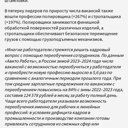
штамповки.
В пятерку лидеров по приросту числа вакансий также
вошли профессии полировщика (+267%) и стропальщика
(+197%). Полировщики занимаются финишной
обработкой поверхностей различных изделий, а
стропальщики обеспечивают безопасное перемещение
грузов с помощью грузоподъемных механизмов.
«Многие работодатели стремятся решить кадровый
вопрос с помощью переобучения сотрудников. По данным
«Авито Работы», в России зимой 2023
–
2024 года число
вакансий с возможностью переобучиться у работодателя
и приобрести новую профессию выросло в 5,6 раз по
сравнению с аналогичным периодом прошлого года. При
том средние зарплатные предложения по вакансиям с
переобучением повысились на 84% с зимы 2022
–
2023 года,
составив 124 578 рублей в месяц за работу полный день.
Чаще всего работодатели указывали возможность
переобучения именно для рабочих и линейных
профессий: в условиях дефицита кадров в
промышленности и производстве компании готовы
привлекать сотрудников из смежных сфер или