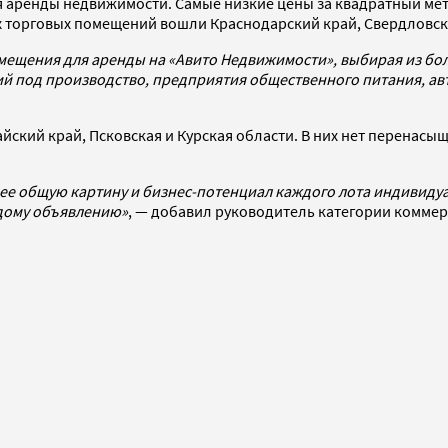
я аренды недвижимости. Самые низкие цены за квадратный ме
дных торговых помещений вошли Краснодарский край, Свердловс
щения для аренды на «Авито Недвижимости», выбирая из более
ний под производство, предприятия общественного питания, а
йский край, Псковская и Курская области. В них нет перена
ее общую картину и бизнес-потенциал каждого лота индивидуа
ждому объявлению»
, — добавил руководитель категории комме