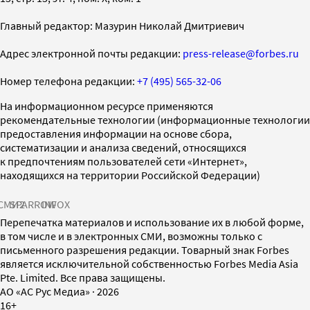
Главный редактор: Мазурин Николай Дмитриевич
Адрес электронной почты редакции:
press-release@forbes.ru
Номер телефона редакции:
+7 (495) 565-32-06
На информационном ресурсе применяются
рекомендательные технологии (информационные технологии
предоставления информации на основе сбора,
систематизации и анализа сведений, относящихся
к предпочтениям пользователей сети «Интернет»,
находящихся на территории Российской Федерации)
СМИ2
SPARROW
INFOX
Перепечатка материалов и использование их в любой форме,
в том числе и в электронных СМИ, возможны только с
письменного разрешения редакции. Товарный знак Forbes
является исключительной собственностью Forbes Media Asia
Pte. Limited. Все права защищены.
AO «АС Рус Медиа»
·
2026
16+