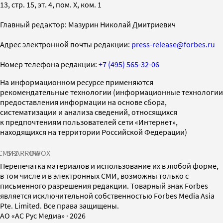
13, стр. 15, эт. 4, пом. X, ком. 1
Главный редактор: Мазурин Николай Дмитриевич
Адрес электронной почты редакции:
press-release@forbes.ru
Номер телефона редакции:
+7 (495) 565-32-06
На информационном ресурсе применяются
рекомендательные технологии (информационные технологии
предоставления информации на основе сбора,
систематизации и анализа сведений, относящихся
к предпочтениям пользователей сети «Интернет»,
находящихся на территории Российской Федерации)
СМИ2
SPARROW
INFOX
Перепечатка материалов и использование их в любой форме,
в том числе и в электронных СМИ, возможны только с
письменного разрешения редакции. Товарный знак Forbes
является исключительной собственностью Forbes Media Asia
Pte. Limited. Все права защищены.
AO «АС Рус Медиа»
·
2026