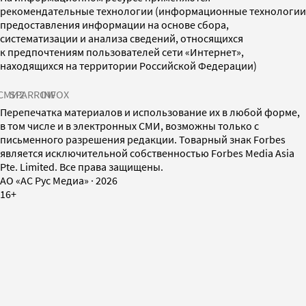
рекомендательные технологии (информационные технологии
предоставления информации на основе сбора,
систематизации и анализа сведений, относящихся
к предпочтениям пользователей сети «Интернет»,
находящихся на территории Российской Федерации)
СМИ2
SPARROW
INFOX
Перепечатка материалов и использование их в любой форме,
в том числе и в электронных СМИ, возможны только с
письменного разрешения редакции. Товарный знак Forbes
является исключительной собственностью Forbes Media Asia
Pte. Limited. Все права защищены.
AO «АС Рус Медиа»
·
2026
16+