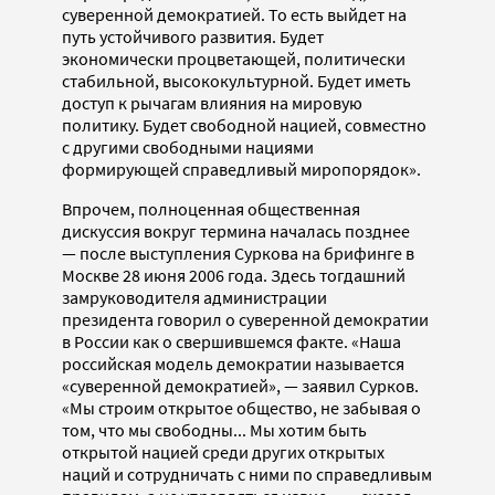
суверенной демократией. То есть выйдет на
путь устойчивого развития. Будет
экономически процветающей, политически
стабильной, высококультурной. Будет иметь
доступ к рычагам влияния на мировую
политику. Будет свободной нацией, совместно
с другими свободными нациями
формирующей справедливый миропорядок».
Впрочем, полноценная общественная
дискуссия вокруг термина началась позднее
— после выступления Суркова на брифинге в
Москве 28 июня 2006 года. Здесь тогдашний
замруководителя администрации
президента говорил о суверенной демократии
в России как о свершившемся факте. «Наша
российская модель демократии называется
«суверенной демократией», — заявил Сурков.
«Мы строим открытое общество, не забывая о
том, что мы свободны... Мы хотим быть
открытой нацией среди других открытых
наций и сотрудничать с ними по справедливым