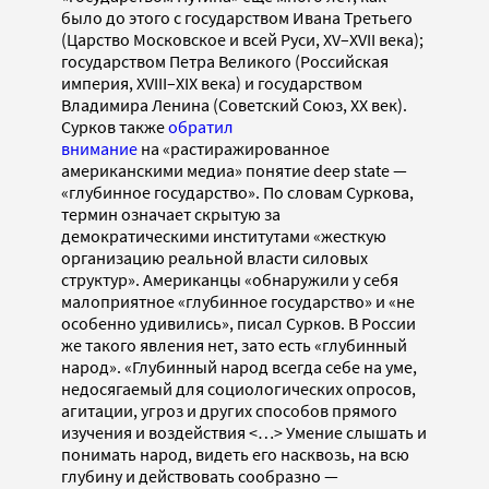
было до этого с государством Ивана Третьего
(Царство Московское и всей Руси, XV–XVII века);
государством Петра Великого (Российская
империя, XVIII–XIX века) и государством
Владимира Ленина (Советский Союз, ХХ век).
Сурков также
обратил
внимание
на «растиражированное
американскими медиа» понятие deep state —
«глубинное государство». По словам Суркова,
термин означает скрытую за
демократическими институтами «жесткую
организацию реальной власти силовых
структур». Американцы «обнаружили у себя
малоприятное «глубинное государство» и «не
особенно удивились», писал Сурков. В России
же такого явления нет, зато есть «глубинный
народ». «Глубинный народ всегда себе на уме,
недосягаемый для социологических опросов,
агитации, угроз и других способов прямого
изучения и воздействия <…> Умение слышать и
понимать народ, видеть его насквозь, на всю
глубину и действовать сообразно —