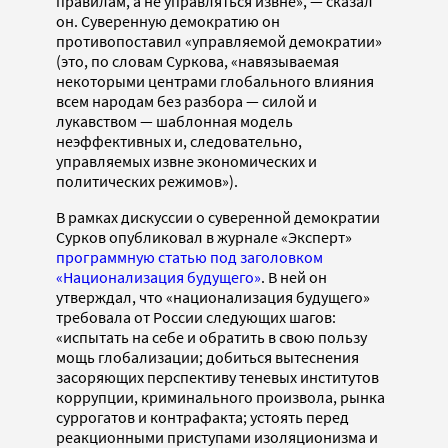
правилам, а не управляться извне», — сказал
он. Суверенную демократию он
противопоставил «управляемой демократии»
(это, по словам Суркова, «навязываемая
некоторыми центрами глобального влияния
всем народам без разбора — силой и
лукавством — шаблонная модель
неэффективных и, следовательно,
управляемых извне экономических и
политических режимов»).
В рамках дискуссии о суверенной демократии
Сурков опубликовал в журнале «Эксперт»
программную статью под заголовком
«Национализация будущего»
. В ней он
утверждал, что «национализация будущего»
требовала от России следующих шагов:
«испытать на себе и обратить в свою пользу
мощь глобализации; добиться вытеснения
засоряющих перспективу теневых институтов
коррупции, криминального произвола, рынка
суррогатов и контрафакта; устоять перед
реакционными приступами изоляционизма и