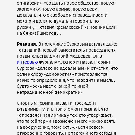
олигархии». «Создать новое общество, новую
экономику, новую армию, новую веру.
Доказать, что о свободе и справедливости
можно и должно думать и говорить по-
русски», — ставил кремлевский чиновник цели
на ближайшие годы.
Реакция.
В полемику с Сурковым вступал даже
тогдашний первый заместитель председателя
правительства Дмитрий Медведев. Он в
интервью
журналу «Эксперт» назвал термин
Суркова «далеко не идеальным» и отметил, что
если к слову «демократия» приставляются
какие-то определения, что наводит на мысль,
будто «речь идет о какой-то иной,
нетрадиционной демократии».
Спорным термин назвал и президент
Владимир Путин. При этом он признал, что
«определенная логика у тех, кто утверждает,
что такой термин возможен и его можно взять
на вооружение, тоже есть». «Если совсем
откровенно говорить, не так уж много сегодня