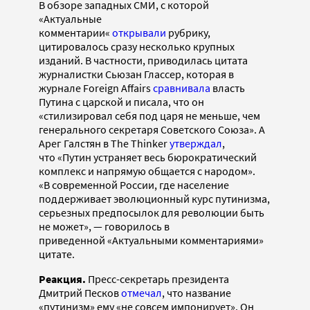
В обзоре западных СМИ, с которой
«Актуальные
комментарии«
открывали
рубрику,
цитировалось сразу несколько крупных
изданий. В частности, приводилась цитата
журналистки Сьюзан Глассер, которая в
журнале Foreign Affairs
сравнивала
власть
Путина с царской и писала, что он
«стилизировал себя под царя не меньше, чем
генерального секретаря Советского Союза». А
Арег Галстян в The Thinker
утверждал
,
что «Путин устраняет весь бюрократический
комплекс и напрямую общается с народом». ​​​​
«В современной России, где население
поддерживает эволюционный курс путинизма,
серьезных предпосылок для революции быть
не может», — говорилось в
приведенной «Актуальными комментариями»
цитате.
Реакция.
Пресс-секретарь президента
Дмитрий Песков
отмечал
, что название
«путинизм» ему «не совсем импонирует». Он