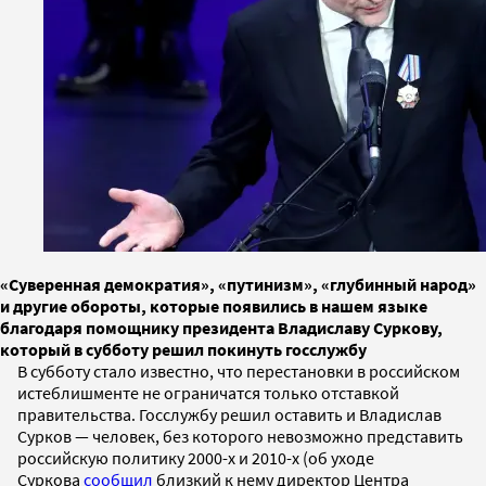
«Суверенная демократия», «путинизм», «глубинный народ»
и другие обороты, которые появились в нашем языке
благодаря помощнику президента Владиславу Суркову,
который в субботу решил покинуть госслужбу
В субботу стало известно, что перестановки в российском
истеблишменте не ограничатся только отставкой
правительства. Госслужбу решил оставить и Владислав
Сурков — человек, без которого невозможно представить
российскую политику 2000-х и 2010-х (об уходе
Суркова
сообщил
близкий к нему директор Центра