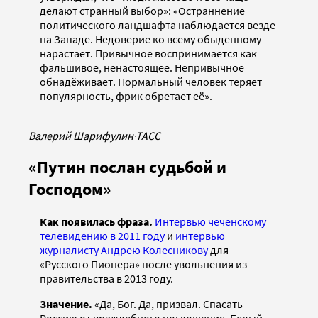
делают странный выбор»: «Остраннение
политического ландшафта наблюдается везде
на Западе. Недоверие ко всему обыденному
нарастает. Привычное воспринимается как
фальшивое, ненастоящее. Непривычное
обнадёживает. Нормальный человек теряет
популярность, фрик обретает её».
Валерий Шарифулин
·
ТАСС
«Путин послан судьбой и
Господом»
Как появилас
ь фраза.
Интервью чеченскому
телевидению в 2011 году
и
интервью
журналисту Андрею Колесникову
для
«Русского Пионера» после увольнения из
правительства в 2013 году.
Значение.
«Да, Бог. Да, призвал. Спасать