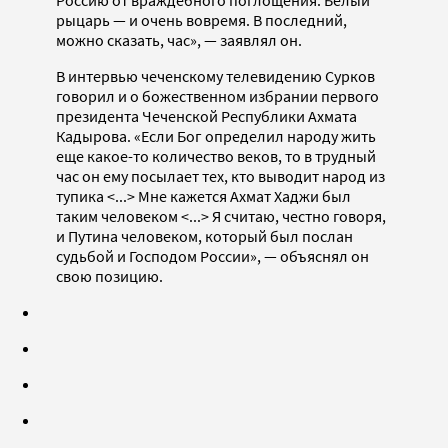
Россию от враждебного поглощения. Белый
рыцарь — и очень вовремя. В последний,
можно сказать, час», — заявлял он.
В интервью чеченскому телевидению Сурков
говорил и о божественном избрании первого
президента Чеченской Республики Ахмата
Кадырова. «Если Бог определил народу жить
еще какое-то количество веков, то в трудный
час он ему посылает тех, кто выводит народ из
тупика <...> Мне кажется Ахмат Хаджи был
таким человеком <...> Я считаю, честно говоря,
и Путина человеком, который был послан
судьбой и Господом России», — объяснял он
свою позицию.