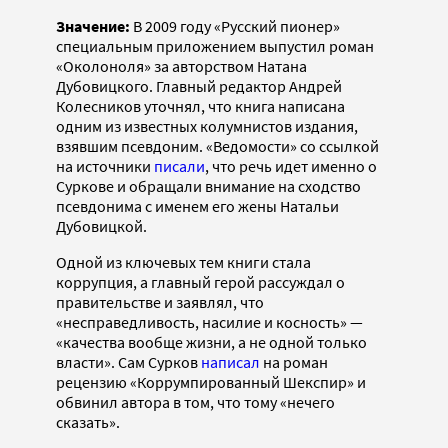
Значение:
В 2009 году «Русский пионер»
специальным приложением выпустил роман
«Околоноля» за авторством Натана
Дубовицкого. Главный редактор Андрей
Колесников уточнял, что книга написана
одним из известных колумнистов издания,
взявшим псевдоним. «Ведомости» со ссылкой
на источники
писали
, что речь идет именно о
Суркове и обращали внимание на сходство
псевдонима с именем его жены Натальи
Дубовицкой.
Одной из ключевых тем книги стала
коррупция, а главный герой рассуждал о
правительстве и заявлял, что
«несправедливость, насилие и косность» —
«качества вообще жизни, а не одной только
власти». Сам Сурков
написал
на роман
рецензию «Коррумпированный Шекспир» и
обвинил автора в том, что тому «нечего
сказать».