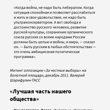
«Когда война, не надо быть либералом. Когда
ситуация спокойная и позволяет расслабиться
и жить в свое удовольствие, не надо быть
ультраконсерватором. А вот свобода и
достоинство русского человека, развитие
русской культуры, сохранение органического
союза русских со всеми народами России
должны быть целью и войны, и мира, — сказал
он. — Быть русским в любых обстоятельствах —
это очень амбициозная политическая
программа».
Митинг оппозиции «За честные выборы» на
Болотной площади, декабрь 2011. Валерий
Шарифулин
·
ТАСС
«Лучшая часть нашего
общества»
Как появилас
ь фраза.
Интервью «Известиям»