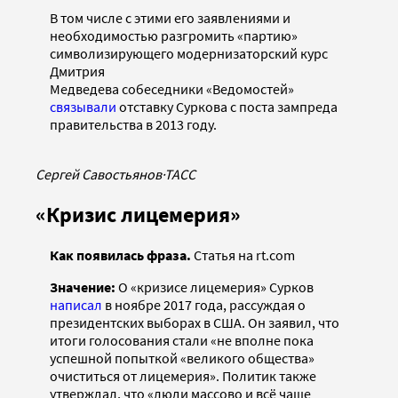
В том числе с этими его заявлениями и
необходимостью разгромить «партию»
символизирующего модернизаторский курс
Дмитрия
Медведева собеседники «Ведомостей»
связывали
отставку Суркова с поста зампреда
правительства в 2013 году.
Сергей Савостьянов
·
ТАСС
«Кризис лицемерия»
Как появилас
ь фраза.
Статья на rt.com
Значение:
О «кризисе лицемерия» Сурков
написал
в ноябре 2017 года, рассуждая о
президентских выборах в США. Он заявил, что
итоги голосования стали «не вполне пока
успешной попыткой «великого общества»
очиститься от лицемерия». Политик также
утверждал, что «люди массово и всё чаще