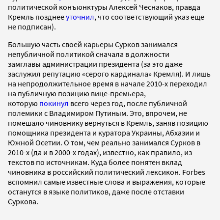
политической конъюнктуры Алексей Чеснаков, правда
Кремль позднее
уточнил
, что соответствующий указ еще
не подписан).
Большую часть своей карьеры Сурков занимался
непубличной политикой сначала в должности
замглавы администрации президента (за это даже
заслужил репутацию «серого кардинала» Кремля). И лишь
на непродолжительное время в начале 2010-х переходил
на публичную позицию вице-премьера,
которую
покинул
всего через год, после публичной
полемики с Владимиром Путиным. Это, впрочем, не
помешало чиновнику вернуться в Кремль, заняв позицию
помощника президента и куратора Украины, Абхазии и
Южной Осетии. О том, чем реально занимался Сурков в
2010-х (да и в 2000-х годах), известно, как правило, из
текстов по источникам. Куда более понятен вклад
чиновника в российский политический лексикон. Forbes
вспомнил самые известные слова и выражения, которые
останутся в языке политиков, даже после отставки
Суркова.