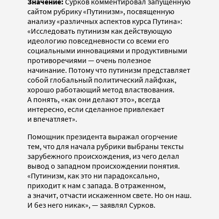
Значение:
Сурков комментировал запущенную
сайтом рубрику «Путинизм», посвященную
анализу «различных аспектов курса Путина»:
«Исследовать путинизм как действующую
идеологию повседневности со всеми его
социальными инновациями и продуктивными
противоречиями — очень полезное
начинание. Потому что путинизм представляет
собой глобальный политический лайфхак,
хорошо работающий метод властвования.
А понять, «как они делают это», всегда
интересно, если сделанное привлекает
и впечатляет».
Помощник президента выражал огорчение
тем, что для начала рубрики выбраны тексты
зарубежного происхождения, из чего делал
вывод о западном происхождении понятия.
«Путинизм, как это ни парадоксально,
приходит к нам с запада. В отраженном,
а значит, отчасти искаженном свете. Но он наш.
И без него никак», — заявлял Сурков.