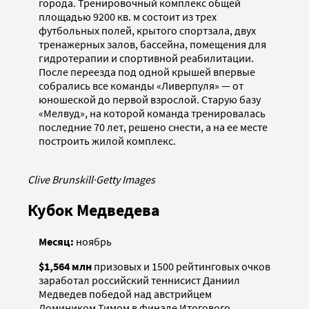
города. Тренировочный комплекс общей
площадью 9200 кв. м состоит из трех
футбольных полей, крытого спортзала, двух
тренажерных залов, бассейна, помещения для
гидротерапии и спортивной реабилитации.
После переезда под одной крышей впервые
собрались все команды «Ливерпуля» — от
юношеской до первой взрослой. Старую базу
«Мелвуд», на которой команда тренировалась
последние 70 лет, решено снести, а на ее месте
построить жилой комплекс.
Clive Brunskill
·
Getty Images
Кубок Медведева
Месяц:
ноябрь
$1,564 млн
призовых и 1500 рейтинговых очков
заработал российский теннисист Даниил
Медведев победой над австрийцем
Домиником Тимом в финале Итогового