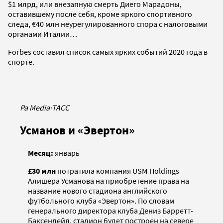
$1 млрд, или внезапную смерть Диего Марадоны,
оставившему после себя, кроме яркого спортивного
следа, €40 млн неурегулированного спора с налоговыми
органами Италии…
Forbes составил список самых ярких событий 2020 года в
спорте.
Pa Media
·
ТАСС
Усманов и «Эвертон»
Месяц:
январь
£30 млн
потратила компания USM Holdings
Алишера Усманова на приобретение права на
название нового стадиона английского
футбольного клуба «Эвертон». По словам
генерального директора клуба Дениз Барретт-
Баксендейл, стадион будет построен на севере