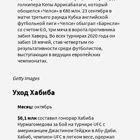
голкипера Кепы Аррисабалаги, который
обошелся «Челси» в €80 млн. 23 сентября в
матче третьего раунда Кубка английской
футбольной лиги «Челси» обыграл «Барнсли»
со счетом 6:0, три мяча в ворота противника
забил Хаверц. Во всех турнирах 2020 года он
забил 18 мячей, став четвертым по
результативности среди футболистов,
выступающих в ведущих европейских
чемпионатах.
Getty Images
Уход Хабиба
Месяц:
октябрь
$6,1 млн
составил гонорар Хабиба
Нурмагомедова за бой на турнире UFC с
американцем Джастином Гейджи в Абу-Даби.
Хабиб, чемпион UFC в легком весе, одержал