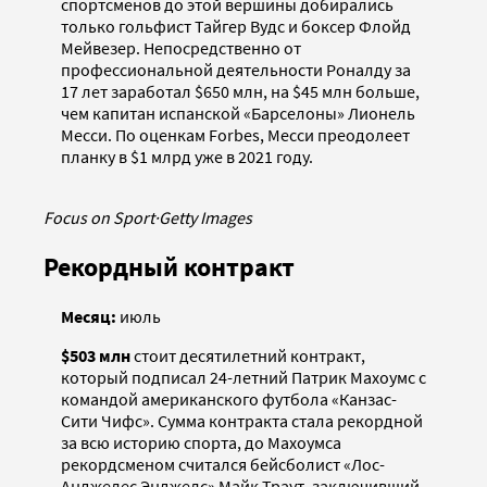
спортсменов до этой вершины добирались
только гольфист Тайгер Вудс и боксер Флойд
Мейвезер. Непосредственно от
профессиональной деятельности Роналду за
17 лет заработал $650 млн, на $45 млн больше,
чем капитан испанской «Барселоны» Лионель
Месси. По оценкам Forbes, Месси преодолеет
планку в $1 млрд уже в 2021 году.
Focus on Sport
·
Getty Images
Рекордный контракт
Месяц:
июль
$503 млн
стоит десятилетний контракт,
который подписал 24-летний Патрик Махоумс с
командой американского футбола «Канзас-
Сити Чифс». Сумма контракта стала рекордной
за всю историю спорта, до Махоумса
рекордсменом считался бейсболист «Лос-
Анджелес Энджелс» Майк Траут, заключивший