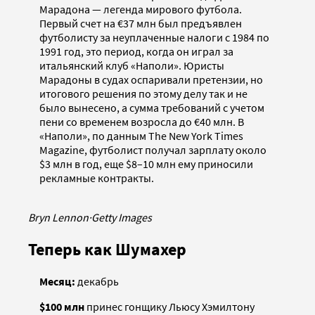
Марадона — легенда мирового футбола.
Первый счет на €37 млн был предъявлен
футболисту за неуплаченные налоги с 1984 по
1991 год, это период, когда он играл за
итальянский клуб «Наполи». Юристы
Марадоны в судах оспаривали претензии, но
итогового решения по этому делу так и не
было вынесено, а сумма требований с учетом
пени со временем возросла до €40 млн. В
«Наполи», по данным The New York Times
Magazine, футболист получал зарплату около
$3 млн в год, еще $8–10 млн ему приносили
рекламные контракты.
Bryn Lennon
·
Getty Images
Теперь как Шумахер
Месяц:
декабрь
$100 млн
принес гонщику Льюсу Хэмилтону