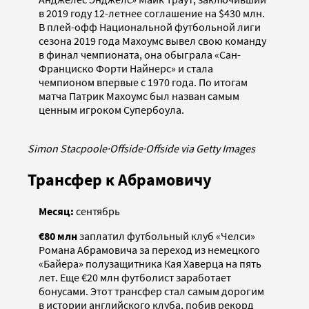
в 2019 году 12-летнее соглашение на $430 млн.
В плей-офф Национальной футбольной лиги
сезона 2019 года Махоумс вывел свою команду
в финал чемпионата, она обыграла «Сан-
Франциско Форти Найнерс» и стала
чемпионом впервые с 1970 года. По итогам
матча Патрик Махоумс был назван самым
ценным игроком Супербоула.
Simon Stacpoole
·
Offside
·
Offside via Getty Images
Трансфер к Абрамовичу
Месяц:
сентябрь
€80 млн
заплатил футбольный клуб «Челси»
Романа Абрамовича за переход из немецкого
«Байера» полузащитника Кая Хаверца на пять
лет. Еще €20 млн футболист заработает
бонусами. Этот трансфер стал самым дорогим
в истории английского клуба, побив рекорд