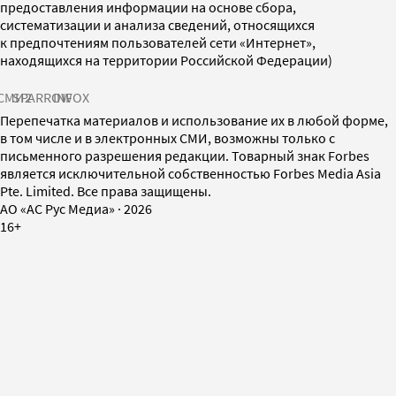
предоставления информации на основе сбора,
систематизации и анализа сведений, относящихся
к предпочтениям пользователей сети «Интернет»,
находящихся на территории Российской Федерации)
СМИ2
SPARROW
INFOX
Перепечатка материалов и использование их в любой форме,
в том числе и в электронных СМИ, возможны только с
письменного разрешения редакции. Товарный знак Forbes
является исключительной собственностью Forbes Media Asia
Pte. Limited. Все права защищены.
AO «АС Рус Медиа»
·
2026
16+