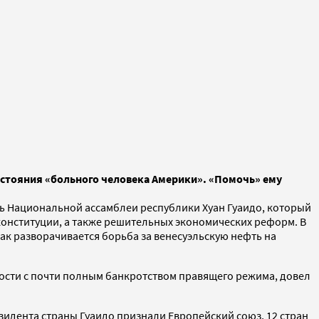
остояния «больного человека Америки». «Помочь» ему
ль Национальной ассамблеи республики Хуан Гуаидо, который
онституции, а также решительных экономических реформ. В
как разворачивается борьба за венесуэльскую нефть на
ности с почти полным банкротством правящего режима, довел
езидента страны Гуаидо признали Европейский союз, 12 стран