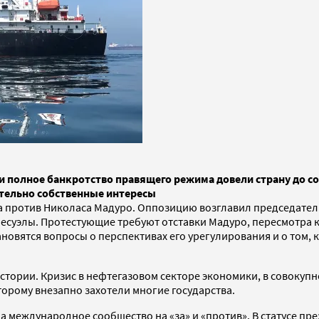
и полное банкротство правящего режима довели страну до с
ительно собственные интересы
та против Николаса Мадуро. Оппозицию возглавил председате
суэлы. Протестующие требуют отставки Мадуро, пересмотра к
новятся вопросы о перспективах его урегулирования и о том, 
истории. Кризис в нефтегазовом секторе экономики, в совокуп
торому внезапно захотели многие государства.
а международное сообщество на «за» и «против». В статусе пр