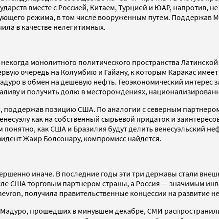
дарств вместе с Россией, Китаем, Турцией и ЮАР, напротив, н
ющего режима, в том числе вооруженным путем. Поддержав Мад
ила в качестве нелегитимных.
екогда монолитного политического пространства Латинской 
рвую очередь на Колумбию и Гайану, к которым Каракас имеет
дуро в обмен на дешевую нефть. Геоэкономический интерес з
заливу и получить долю в месторождениях, национализированн
, поддержав позицию США. По аналогии с северным партнером,
Венесуэлу как на собственный сырьевой придаток и заинтересо
 понятно, как США и Бразилия будут делить венесуэльский неф
зидент Жаир Болсонару, компромисс найдется.
вершенно иначе. В последние годы эти три державы стали вне
осле США торговым партнером страны, а Россия — значимым ин
 Chevron, получила правительственные концессии на развитие 
а Мадуро, прошедших в минувшем декабре, СМИ распростран