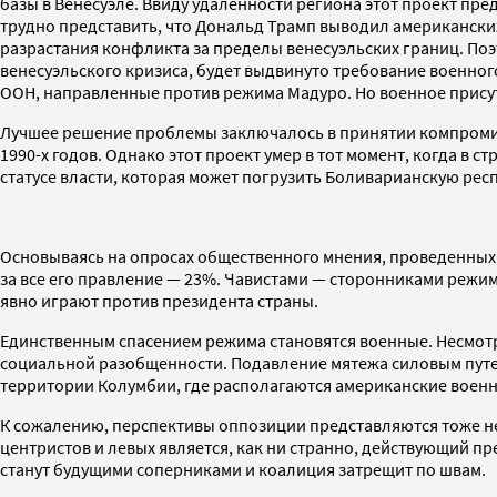
базы в Венесуэле. Ввиду удаленности региона этот проект пр
трудно представить, что Дональд Трамп выводил американских 
разрастания конфликта за пределы венесуэльских границ. По
венесуэльского кризиса, будет выдвинуто требование военно
ООН, направленные против режима Мадуро. Но военное присутс
Лучшее решение проблемы заключалось в принятии компромисс
1990-х годов. Однако этот проект умер в тот момент, когда в
статусе власти, которая может погрузить Боливарианскую рес
Основываясь на опросах общественного мнения, проведенных 
за все его правление — 23%. Чавистами — сторонниками режи
явно играют против президента страны.
Единственным спасением режима становятся военные. Несмот
социальной разобщенности. Подавление мятежа силовым путе
территории Колумбии, где располагаются американские военн
К сожалению, перспективы оппозиции представляются тоже не
центристов и левых является, как ни странно, действующий пр
станут будущими соперниками и коалиция затрещит по швам.