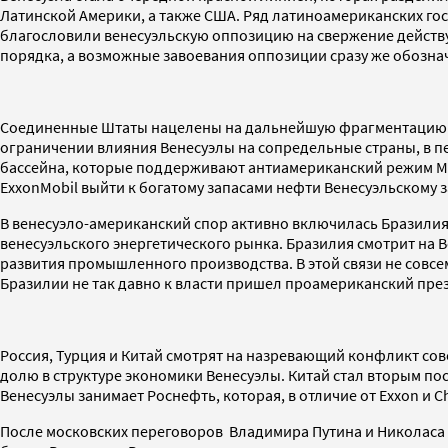
Латинской Америки, а также США. Ряд латиноамериканских госу
благословили венесуэльскую оппозицию на свержение действу
порядка, а возможные завоевания оппозиции сразу же обознач
Соединенные Штаты нацелены на дальнейшую фрагментацию н
ограничении влияния Венесуэлы на сопредельные страны, в пе
бассейна, которые поддерживают антиамериканский режим Ма
ExxonMobil выйти к богатому запасами нефти Венесуэльскому 
В венесуэло-американский спор активно включилась Бразилия
венесуэльского энергетического рынка. Бразилия смотрит на 
развития промышленного производства. В этой связи не совсем
Бразилии не так давно к власти пришел проамериканский пре
Россия, Турция и Китай смотрят на назревающий конфликт со
долю в структуре экономики Венесуэлы. Китай стал вторым п
Венесуэлы занимает Роснефть, которая, в отличие от Exxon и
После московских переговоров Владимира Путина и Николас