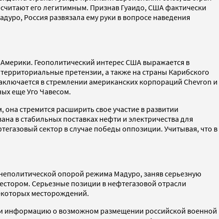
е считают его легитимным. Признав Гуаидо, США фактически
уро, Россия развязала ему руки в вопросе наведения
Америки. Геополитический интерес США выражается в
 территориальные претензии, а также на страны Карибского
аключается в стремлении американских корпораций Chevron и
ых еще Уго Чавесом.
 она стремится расширить свое участие в развитии
вана в стабильных поставках нефти и электричества для
тегазовый сектор в случае победы оппозиции. Учитывая, что в
шнеполитической опорой режима Мадуро, заняв серьезную
вестором. Серьезные позиции в нефтегазовой отрасли
некоторых месторождений.
или информацию о возможном размещении российской военной