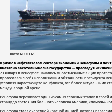
Фото REUTERS
Кризис в нефтегазовом секторе экономики Венесуэлы и почт
внезапно захотели многие государства — преследуя исключ
23 января в Венесуэле начались многотысячные акции протес
провозгласил себя исполняющим обязанности президента Вене
условиях нарастающего конфликта, все более актуальными ста
международной арене.
Венесуэла переживает один из самых сложных этапов в своей 
страну до состояния больного человека Америки, «помочь» ко
Венесуэла стала очередной красной линией, которая разделил