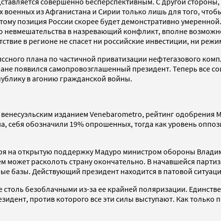
едставляется совершенно бесперспективным. С другой стороны
военных из Афганистана и Сирии только лишь для того, чтобы 
этому позиция России скорее будет демонстративно умеренной
го невмешательства в назревающий конфликт, вполне возможно
твие в регионе не спасет ни российские инвестиции, ни режи
ного плана по частичной приватизации нефтегазового компле
 стране появился самопровозглашенный президент. Теперь все 
публику в агонию гражданской войны.
венесуэльским изданием Venebarometro, рейтинг одобрения М
ма, себя обозначили 19% опрошенных, тогда как уровень опп
ря на открытую поддержку Мадуро министром обороны Владим
м может расколоть страну окончательно. В начавшейся парт
ые базы. Действующий президент находится в патовой ситуаци
 столь безоблачными из-за ее крайней поляризации. Единств
езидент, против которого все эти силы выступают. Как только