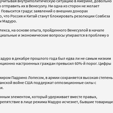
, учитывая внутриполитическую ситуацию в Америке, довольно
отправить их в Венесуэлу. Ни одна из сторон не желает
. Повысится градус заявлений о внешних донорах
, что Россия и Китай станут блокировать резолюции Совбеза
м Мадуро.
кса, на основе опыта, пройденного Венесуэлой в начале
социальные и экономические вопросы упираются в проблему о
адуро в декабре прошлого года был едва ли не самым низким
озиционно настроенных граждан превысил 60%-й порог. Цифры
иром Падрино Лопесом, в армии сохраняется высокая степень
изанской войне США поддержат оппозиционные силы с
и.
енным элементом, который удерживает вместе правых,
 препятствие в лице режима Мадуро исчезнет, бывшие товарищи