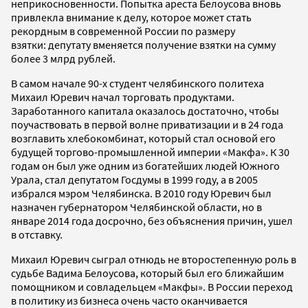
неприкосновенности. Попытка ареста Белоусова вновь
привлекла внимание к делу, которое может стать
рекордным в современной России по размеру
взятки: депутату вменяется получение взятки на сумму
более 3 млрд рублей.
В самом начале 90-х студент челябинского политеха
Михаил Юревич начал торговать продуктами.
Заработанного капитала оказалось достаточно, чтобы
поучаствовать в первой волне приватизации и в 24 года
возглавить хлебокомбинат, который стал основой его
будущей торгово-промышленной империи «Макфа». К 30
годам он был уже одним из богатейших людей Южного
Урала, стал депутатом Госдумы в 1999 году, а в 2005
избрался мэром Челябинска. В 2010 году Юревич был
назначен губернатором Челябинской области, но в
январе 2014 года досрочно, без объяснения причин, ушел
в отставку.
Михаил Юревич сыграл отнюдь не второстепенную роль в
судьбе Вадима Белоусова, который был его ближайшим
помощником и совладельцем «Макфы». В России переход
в политику из бизнеса очень часто оканчивается