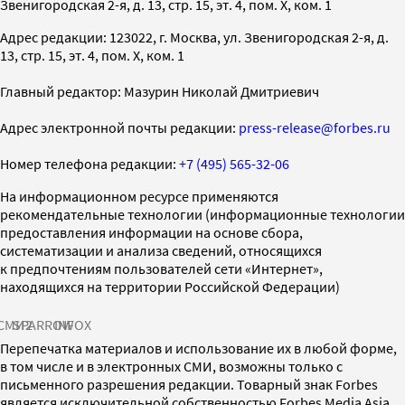
Звенигородская 2-я, д. 13, стр. 15, эт. 4, пом. X, ком. 1
Адрес редакции: 123022, г. Москва, ул. Звенигородская 2-я, д.
13, стр. 15, эт. 4, пом. X, ком. 1
Главный редактор: Мазурин Николай Дмитриевич
Адрес электронной почты редакции:
press-release@forbes.ru
Номер телефона редакции:
+7 (495) 565-32-06
На информационном ресурсе применяются
рекомендательные технологии (информационные технологии
предоставления информации на основе сбора,
систематизации и анализа сведений, относящихся
к предпочтениям пользователей сети «Интернет»,
находящихся на территории Российской Федерации)
СМИ2
SPARROW
INFOX
Перепечатка материалов и использование их в любой форме,
в том числе и в электронных СМИ, возможны только с
письменного разрешения редакции. Товарный знак Forbes
является исключительной собственностью Forbes Media Asia