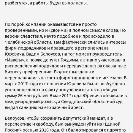
разбегутся, а работы будут выполнены.
Но порой компании оказываются не просто
проверенными, но и «своими» в полном смысле слова. По
версии следствия, нечто подобное и происходило в
Челябинской области. Там фактически слились интересы
фирм-подрядчиков и правящего в регионе клана
Юревича. Вадим Белоусов, на тот момент руководитель
«Макфы», а позже депутат Госдумы, активно участвовал в
распределении подрядов и передаче денег за оказанные
бизнесу преференции. Бюджетные деньги
переправлялись на счета фирм-однодневок и исчезали. В
марте 2017 года в отношении Юревича было возбуждено
уголовное дело по факту получения взяток на общую
сумму 26 млн рублей
В мае 2017 года Юревича объявили в
.
международный розыск, а Свердловский областной суд
выдал санкцию на его заочный арест.
Белоусов, чтобы сохранить депутатский мандат, а в
перспективе и свободу, был вынужден уйти из «Единой
России» осенью 2016 года. Он баллотировался от другого