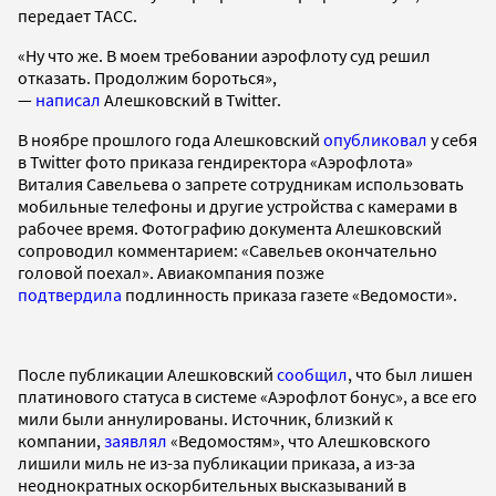
передает ТАСС.
«Ну что же. В моем требовании аэрофлоту суд решил
отказать. Продолжим бороться»,
—
написал
Алешковский в Twitter.
В ноябре прошлого года Алешковский
опубликовал
у себя
в Twitter фото приказа гендиректора «Аэрофлота»
Виталия Савельева о запрете сотрудникам использовать
мобильные телефоны и другие устройства с камерами в
рабочее время. Фотографию документа Алешковский
сопроводил комментарием: «Савельев окончательно
головой поехал». Авиакомпания позже
подтвердила
подлинность приказа газете «Ведомости».
После публикации Алешковский
сообщил
, что был лишен
платинового статуса в системе «Аэрофлот бонус», а все его
мили были аннулированы. Источник, близкий к
компании,
заявлял
«Ведомостям», что Алешковского
лишили миль не из-за публикации приказа, а из-за
неоднократных оскорбительных высказываний в