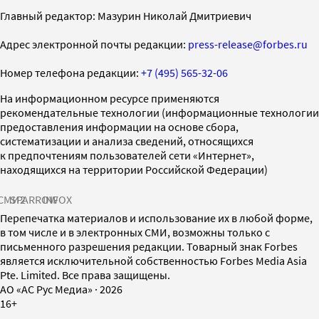
Главный редактор: Мазурин Николай Дмитриевич
Адрес электронной почты редакции:
press-release@forbes.ru
Номер телефона редакции:
+7 (495) 565-32-06
На информационном ресурсе применяются
рекомендательные технологии (информационные технологии
предоставления информации на основе сбора,
систематизации и анализа сведений, относящихся
к предпочтениям пользователей сети «Интернет»,
находящихся на территории Российской Федерации)
СМИ2
SPARROW
INFOX
Перепечатка материалов и использование их в любой форме,
в том числе и в электронных СМИ, возможны только с
письменного разрешения редакции. Товарный знак Forbes
является исключительной собственностью Forbes Media Asia
Pte. Limited. Все права защищены.
AO «АС Рус Медиа»
·
2026
16+