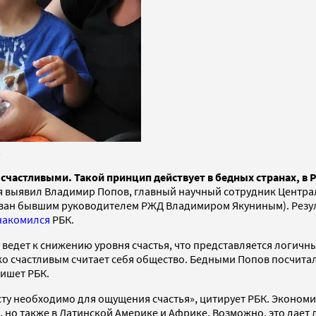
s
 счастливыми. Такой принцип действует в бедных странах, в
ия выявил Владимир Попов, главный научный сотрудник Центра
ован бывшим руководителем РЖД Владимиром Якуниным). Резул
накомился
РБК.
 ведет к снижению уровня счастья, что представляется логичн
 счастливым считает себя общество. Бедными Попов посчитал 
пишет РБК.
 необходимо для ощущения счастья», цитирует РБК. Экономист 
 но также в Латинской Америке и Африке. Возможно, это дает 