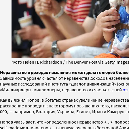
Фото Helen H. Richardson / The Denver Post via Getty Image
Неравенство в доходах населения может делать людей более
Зависимость уровня счастья от неравенства доходов населен
научных исследований института «Диалог цивилизаций» (осн
«Миллиардеры, миллионеры, неравенство и счастье», с ней
оз
Как выяснил Попов, в богатых странах увеличение неравенства
расслоение приводит к некоторому повышению того, насколько
000, — например, Болгария, Украина, Египет, Иран и Камерун, 
Попов указывает, что «определенное неравенство <…> попросту
self-made миллиардеров — в первую очередь в Восточной Азии,