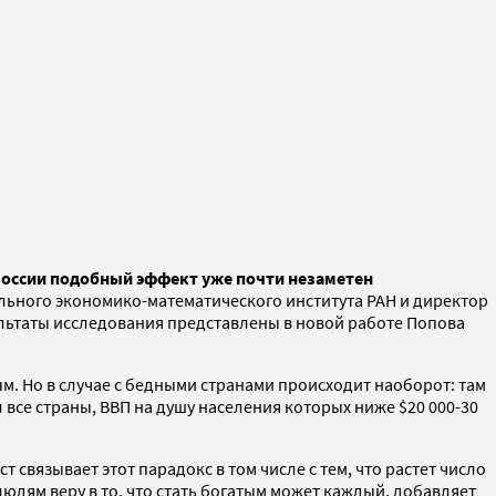
 России подобный эффект уже почти незаметен
льного экономико-математического института РАН и директор
ьтаты исследования представлены в новой работе Попова
ым. Но в случае с бедными странами происходит наоборот: там
все страны, ВВП на душу населения которых ниже $20 000-30
связывает этот парадокс в том числе с тем, что растет число
людям веру в то, что стать богатым может каждый, добавляет