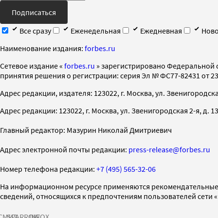
Подписаться
Все сразу
Еженедельная
Ежедневная
Ново
Наименование издания:
forbes.ru
Cетевое издание «
forbes.ru
» зарегистрировано Федеральной 
принятия решения о регистрации: серия Эл № ФС77-82431 от 23 
Адрес редакции, издателя: 123022, г. Москва, ул. Звенигородская 2-
Адрес редакции: 123022, г. Москва, ул. Звенигородская 2-я, д. 13, с
Главный редактор: Мазурин Николай Дмитриевич
Адрес электронной почты редакции:
press-release@forbes.ru
Номер телефона редакции:
+7 (495) 565-32-06
На информационном ресурсе применяются рекомендательные 
сведений, относящихся к предпочтениям пользователей сети 
СМИ2
SPARROW
INFOX