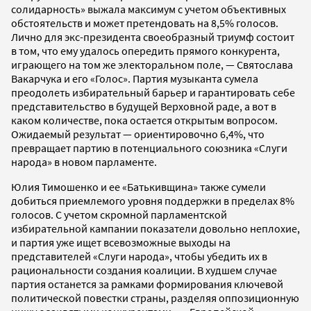
солидарность» выжала максимум с учетом объективных
обстоятельств и может претендовать на 8,5% голосов.
Лично для экс-президента своеобразный триумф состоит
в том, что ему удалось опередить прямого конкурента,
играющего на том же электоральном поле, — Святослава
Вакарчука и его «Голос». Партия музыканта сумела
преодолеть избирательный барьер и гарантировать себе
представительство в будущей Верховной раде, а вот в
каком количестве, пока остается открытым вопросом.
Ожидаемый результат — ориентировочно 6,4%, что
превращает партию в потенциального союзника «Слуги
народа» в новом парламенте.
Юлия Тимошенко и ее «Батькивщина» также сумели
добиться приемлемого уровня поддержки в пределах 8%
голосов. С учетом скромной парламентской
избирательной кампании показатели довольно неплохие,
и партия уже ищет всевозможные выходы на
представителей «Слуги народа», чтобы убедить их в
рациональности создания коалиции. В худшем случае
партия останется за рамками формирования ключевой
политической повестки страны, разделяя оппозиционную