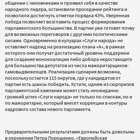
общении с чиновниками и проявил себя в качестве
народного лидера, остановили проседание рейтинга и
позволили достигнуть отметки порядка 43%. Уверенная
победа позволяет возглавить процесс формирования
парламентского большинства. В партии уже готовят почву
для возможных переговоров с другими политическими
силами. Одновременно в кулуарах «Слуги народа» не
оставляют надежд на реализацию плана «А», в рамках
которого они получат достаточный уровень поддержки
для создания монокоалиции либо добора недостающего
для большинства депутатов из числа мажоритарщиков-
самовыдвиженцев. Реализация сценария возможна,
поскольку остается 115 округов, где у кандидатов от
партии есть шансы победить. Кстати, одним из сюрпризов
парламентской кампании может стать неожиданно
громкий успех «Слуги народа» не только по спискам, но и
по мажоритарке, который внесет коррекции в контуры
кадрового состава нового парламента.
Предварительными результатами должны быть довольны
в окружении Петра Порошенко. «Европейская