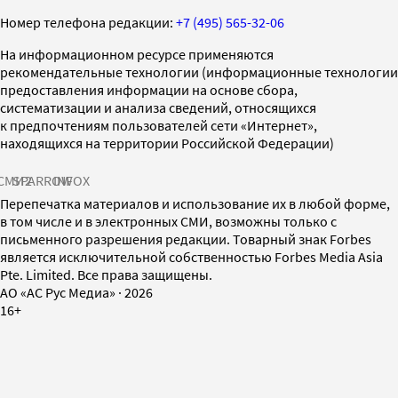
Номер телефона редакции:
+7 (495) 565-32-06
На информационном ресурсе применяются
рекомендательные технологии (информационные технологии
предоставления информации на основе сбора,
систематизации и анализа сведений, относящихся
к предпочтениям пользователей сети «Интернет»,
находящихся на территории Российской Федерации)
СМИ2
SPARROW
INFOX
Перепечатка материалов и использование их в любой форме,
в том числе и в электронных СМИ, возможны только с
письменного разрешения редакции. Товарный знак Forbes
является исключительной собственностью Forbes Media Asia
Pte. Limited. Все права защищены.
AO «АС Рус Медиа»
·
2026
16+