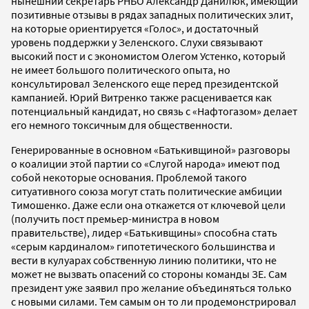
нынешний секретарь РНБО Александр Данилюк, имеющий
позитивные отзывы в рядах западных политических элит,
на которые ориентируется «Голос», и достаточный
уровень поддержки у Зеленского. Слухи связывают
высокий пост и с экономистом Олегом Устенко, который
не имеет большого политического опыта, но
консультировал Зеленского еще перед президентской
кампанией. Юрий Витренко также расценивается как
потенциальный кандидат, но связь с «Нафтогазом» делает
его немного токсичным для общественности.
Генерированные в основном «Батькивщиной» разговоры
о коалиции этой партии со «Слугой народа» имеют под
собой некоторые основания. Проблемой такого
ситуативного союза могут стать политические амбиции
Тимошенко. Даже если она откажется от ключевой цели
(получить пост премьер-министра в новом
правительстве), лидер «Батькивщины» способна стать
«серым кардиналом» гипотетического большинства и
вести в кулуарах собственную линию политики, что не
может не вызвать опасений со стороны команды ЗЕ. Сам
президент уже заявил про желание объединяться только
с новыми силами. Тем самым он то ли продемонстрировал