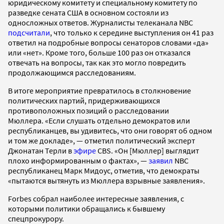
юридическому комитету и специальному комитету по
разведке сената США в основном состояли из
односложных ответов. Журналисты телеканала NBC
подсчитали
, что только к середине выступления он 41 раз
ответил на подробные вопросы сенаторов словами «да»
или «нет». Кроме того, больше 100 раз он отказался
отвечать на вопросы, так как это могло повредить
продолжающимся расследованиям.
В итоге мероприятие превратилось в столкновение
политических партий, придерживающихся
противоположных позиций о расследовании
Мюллера. «Если слушать отдельно демократов или
республиканцев, вы удивитесь, что они говорят об одном
и том же докладе», — отметил политический эксперт
Джонатан Терли в
эфире
CBS. «Он [Мюллер] выглядит
плохо информированным о фактах», —
заявил
NBC
республиканец Марк Мидоус, отметив, что демократы
«пытаются вытянуть из Мюллера взрывные заявления».
Forbes собрал наиболее интересные заявления, с
которыми политики обращались к бывшему
спецпрокурору.