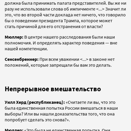
должна была принимать палата представителей. Вы же ни
разу не использовали слова об импичменте <...> Значит ли
это, что во второй части доклада нет ничего, что говорило
бы о поведении президента Трампа, которое может
стать причиной для его отстранения от власти?
Мюллер:
В центре нашего расследования были наши
полномочия. И определять характер поведения — вне
нашей компетенции.
Сенсенбреннер:
При всем уважении <...> в законе нет
положений, которые запрещали бы вам это делать.
Непрерывное вмешательство
Уилл Херд (республиканец):
«Считаете ли вы, что это
была единственная попытка России вмешаться в наши
выборы? Или вы нашли доказательства того, что она
попробует сделать это снова?».
Мюллер:
«Это была не единственная попытка. Они