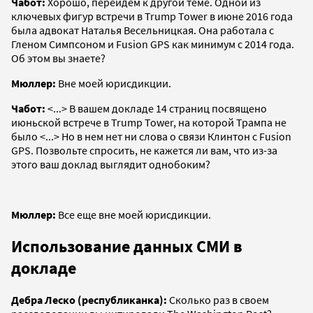
Чабот:
Хорошо, перейдем к другой теме. Одной из
ключевых фигур встречи в Trump Tower в июне 2016 года
была адвокат Наталья Весельницкая. Она работала с
Гленом Симпсоном и Fusion GPS как минимум с 2014 года.
Об этом вы знаете?
Мюллер:
Вне моей юрисдикции.
Чабот:
<...> В вашем докладе 14 страниц посвящено
июньской встрече в Trump Tower, на которой Трампа не
было <...> Но в нем нет ни слова о связи Клинтон с Fusion
GPS. Позвольте спросить, не кажется ли вам, что из-за
этого ваш доклад выглядит однобоким?
Мюллер:
Все еще вне моей юрисдикции.
Использование данных СМИ в
докладе
Дебра Леско (республиканка):
Сколько раз в своем