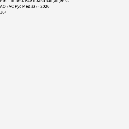
Pte. Limited. Все права защищены.
AO «АС Рус Медиа»
·
2026
16+