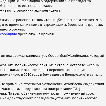
езиденции. Информацию о задержании экс-президента
бегал, никто его не задержал».
ерживают сторонники экс-президента.
с жизнью ранения. Госкомитет нацбезопасности считает, что
 в то время как из дома отстреливались боевыми патронами.
льного оружия.
сообщила
пресс-служба Кремля.
и он поддержал кандидатуру Сооронбая Жээнбекова, который
хранить политическое влияние в стране, оставаясь «серым
 разногласия, и экс-президент перешел в оппозицию.
верженного в 2010 году и бежавшего в Белоруссию) и заявлял,
ые применил этот закон в отношении Атамбаева «за действия
, в частности, коррупцию при модернизации ТЭЦ
ева. По всем обвинениям ему грозит пожизненный срок.
нием действующего президента устранить политического