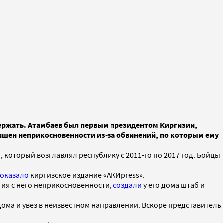
держать. Атамбаев был первым президентом Киргизии,
лишен неприкосновенности из-за обвинений, по которым ему
который возглавлял республику с 2011-го по 2017 год. Бойцы
оказало
киргизское издание «АКИpress».
тия с него неприкосновенности,
создали
у его дома штаб и
дома и увез в неизвестном направлении. Вскоре представитель