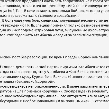
что Атамбаев продолжает оказывать сопротивление в своей р
на заявила, что ее отец по-прежнему в Кой-Таше и «никуда не с
кинул Кой-Таш. В селе остались несколько бойцов, которых уд
ласти воздержаться от силового воздействия.
. В больнице умер боец спецназа, получивший несовместимые 
 утверждению ГКНБ, спецназ применял только резиновые пули,
ин из них продемонстрировал пули, выпущенные из огнестре
опытке задержать Атамбаева и следит за развитием ситуации,
м свой пост без революции. Во время предвыборной кампани
 Социал-демократической партии Киргизии. Атамбаев хотел со
 года стало известно, что у Атамбаева и Жээнбекова возникли
следовании» курсу Курманбека Бакиева (бывшего президента, с
не пошла «бакиевской дорогой».
кс-президентов неприкосновенности. В июне парламент вперв
куратура нашла признаки коррупции». Экс-президенту вменяют
аконное освобождение криминального авторитета Азиза Батука
абсурдными и необоснованными» и вызванными «лишь стремле