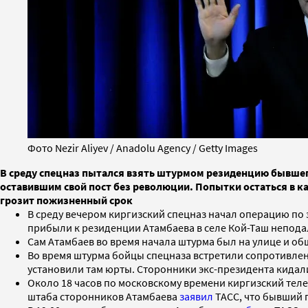
Фото Nezir Aliyev / Anadolu Agency / Getty Images
В среду спецназ пытался взять штурмом резиденцию бывшег
оставившим свой пост без революции. Попытки остаться в к
грозит пожизненный срок
В среду вечером киргизский спецназ начал операцию по 
прибыли к резиденции Атамбаева в селе Кой-Таш непода
Сам Атамбаев во время начала штурма был на улице и об
Во время штурма бойцы спецназа встретили сопротивлен
установили там юрты. Сторонники экс-президента кидали
Около 18 часов по московскому времени киргизский теле
штаба сторонников Атамбаева
заявил
ТАСС, что бывший 