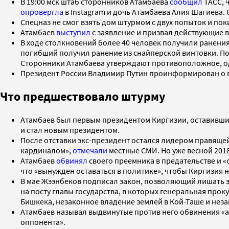
В 19:00 мск штаб сторонников Атамбаева
сообщил
ТАСС, 
опровергла
в Instagram и дочь Атамбаева Алия Шагиева. О
Спецназ не смог взять дом штурмом с двух попыток и по
Атамбаев
выступил
с заявление и призвал действующие в
В ходе столкновений более 40 человек получили ранения
погибший получил ранение из снайперской винтовки. По
Сторонники Атамбаева утверждают противоположное, од
Президент России Владимир Путин проинформирован о п
Что предшествовало штурму
Атамбаев был первым президентом Киргизии, оставивши
и стал новым президентом.
После отставки экс-президент остался лидером правящей
кардиналом»,
отмечали
местные СМИ. Но уже весной 2018
Атамбаев
обвинял
своего преемника в предательстве и «
что «вынужден оставаться в политике», чтобы Киргизия 
В мае Жээнбеков подписал закон, позволяющий лишать э
на посту главы государства, в которых генеральная про
Бишкека, незаконное владение землей в Кой-Таше и нез
Атамбаев называл выдвинутые против него обвинения «
оппонента».