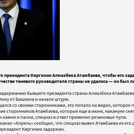
о президента Киргизии Алмазбека Атамбаева, чтобы его за
ачестве теневого руководителя страны не удались — он был 
задержанию бывшего президента страны Алмазбека Атамбаева, 
леку от Бишкека и начали штурм.
щался со своими сторонниками, это попало на видео, которое
п
ие сторонников Атамбаева, которые еще в июне, накануне сня
 камни и палки, спецназ в ответ применил резиновые пули.
канал «Апрель» сообщил, что спецназ вывел Атамбаева из его 
президент Киргизии задержан.