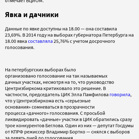
отмечает ВЦИОМ.
Явка и дачники
Данные по явке доступны на 18.00 — она составила
23,69%. В 2014 году на выборах губернатора Петербурга на
18.00 явка
составляла
25,76% с учетом досрочного
голосования.
На петербургских выборах было
организовано голосование на так называемых
дачных участках, несмотря на то, что руководство
Центризбиркома критиковало это решение. В
частности, председатель ЦИК Элла Памфилова
говорила
,
что у Центризбиркома есть «серьезные
основания» сомневаться в прозрачности
процесса «дачного» голосования. С просьбой
ликвидировать «дачные» участки в ЦИК обратились сразу
трое конкурентов Беглова. Один из них — депутат Госдумы
от КПРФ режиссер Владимир Бортко — снялся с выборов
за девять дней до голосования.