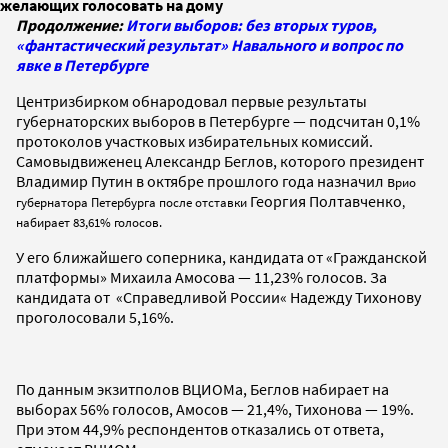
желающих голосовать на дому
Продолжение:
Итоги выборов: без вторых туров,
«фантастический результат» Навального и вопрос по
явке в Петербурге
Центризбирком обнародовал первые результаты
губернаторских выборов в Петербурге — подсчитан 0,1%
протоколов участковых избирательных комиссий.
Самовыдвиженец Александр Беглов, которого президент
Владимир Путин в октябре прошлого года назначил в
рио
Георгия Полтавченко
губернатора Петербурга после отставки
,
набирает 83,61% голосов.
У его ближайшего соперника, кандидата от «Гражданской
платформы» Михаила Амосова — 11,23% голосов. За
кандидата от «Справедливой России« Надежду Тихонову
проголосовали 5,16%.
По данным экзитполов ВЦИОМа, Беглов набирает на
выборах 56% голосов, Амосов — 21,4%, Тихонова — 19%.
При этом 44,9% респондентов отказались от ответа,