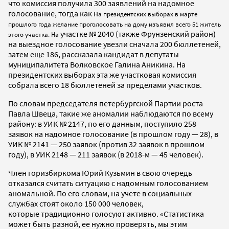
что комиссия получила 300 заявлений на надомное
голосование, тогда как н
а президентских выборах в марте
прошлого года желание проголосовать на дому изъявил всего 51 житель
участке № 2040 (также Фрунзенский район)
этого участка. На
на выездное голосование увезли сначала 200 бюллетеней,
затем еще 186, рассказала кандидат в депутаты
муниципалитета Волковское Галина Аникина. На
президентских выборах эта же участковая комиссия
собрала всего 18 бюллетеней за пределами участков.
По словам председателя петербургской Партии роста
Павла Швеца, такие же аномалии наблюдаются по всему
району: в УИК № 2147, по его данным, поступило 258
заявок на надомное голосование (в прошлом году — 28), в
УИК № 2141 — 250 заявок (против 32 заявок в прошлом
году), в УИК 2148 — 211 заявок (в 2018-м — 45 человек).
Член горизбиркома Юрий Кузьмин в свою очередь
отказался считать ситуацию с надомным голосованием
аномальной. По его словам, на учете в социальных
службах стоят около 150 000 человек,
которые традиционно голосуют активно. «Статистика
может быть разной, ее нужно проверять, мы этим