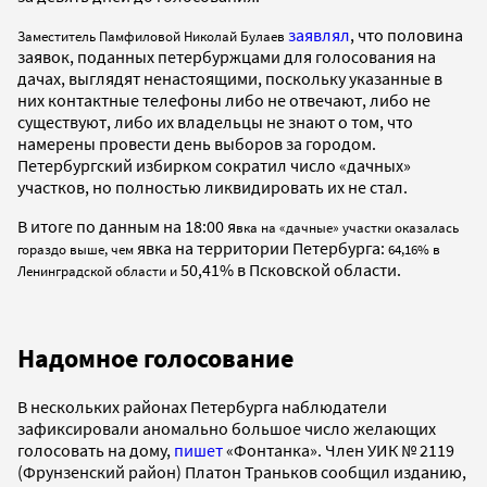
заявлял
, что половина
Заместитель Памфиловой Николай Булаев
заявок, поданных петербуржцами для голосования на
дачах, выглядят ненастоящими, поскольку указанные в
них контактные телефоны либо не отвечают, либо не
существуют, либо их владельцы не знают о том, что
намерены провести день выборов за городом.
Петербургский избирком сократил число «дачных»
участков, но полностью ликвидировать их не стал.
В итоге по данным на 18:00 я
вка на «дачные» участки оказалась
явка на территории Петербурга:
гораздо выше, чем
64,16% в
50,41% в Псковской области.
Ленинградской области и
Надомное голосование
В нескольких районах Петербурга наблюдатели
зафиксировали аномально большое число желающих
голосовать на дому,
пишет
«Фонтанка». Член УИК № 2119
(Фрунзенский район) Платон Траньков сообщил изданию,