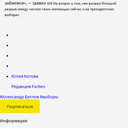
займемся», — заявил он н
а вопрос о том, чем вызван большой
разрыв между числом таких желающих сейчас и на президентских
выборах.
Юлия Котова
Редакция Forbes
#
Александр Беглов
#
выборы
Подписаться
Информация: