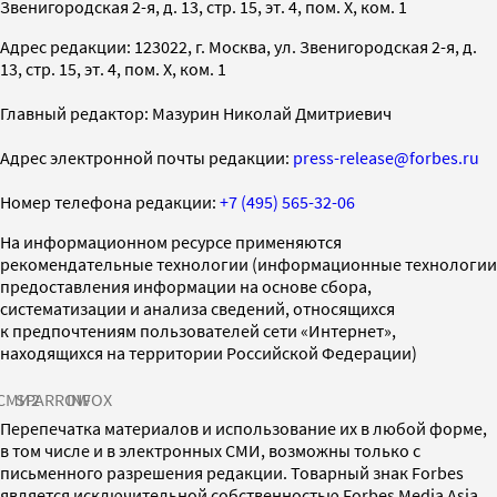
Звенигородская 2-я, д. 13, стр. 15, эт. 4, пом. X, ком. 1
Адрес редакции: 123022, г. Москва, ул. Звенигородская 2-я, д.
13, стр. 15, эт. 4, пом. X, ком. 1
Главный редактор: Мазурин Николай Дмитриевич
Адрес электронной почты редакции:
press-release@forbes.ru
Номер телефона редакции:
+7 (495) 565-32-06
На информационном ресурсе применяются
рекомендательные технологии (информационные технологии
предоставления информации на основе сбора,
систематизации и анализа сведений, относящихся
к предпочтениям пользователей сети «Интернет»,
находящихся на территории Российской Федерации)
СМИ2
SPARROW
INFOX
Перепечатка материалов и использование их в любой форме,
в том числе и в электронных СМИ, возможны только с
письменного разрешения редакции. Товарный знак Forbes
является исключительной собственностью Forbes Media Asia