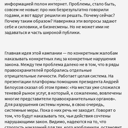
информацией полон интернет. Проблемы, стало быть,
совсем не новые: про них безрезультатно говорили
годами, и вот вдруг решили их решать. Почему сейчас?
Почему таким образом? Наверняка эти вопросы задают
себе и силовики, и бизнесмены. Но не может ими не
задаваться и часть широкой публики.
Главная идея этой кампании — по конкретным жалобам
наказывать конкретных лиц за конкретные нарушения
закона. Между тем проблема далеко не в том, что в ряды
правоохранителей пробрались отдельные
отрицательные личности. Работает целая система. На
презентации платформы помощник президента Андрей
Белоусов сказал об этом прямо: «На местах уже сложился
теневой рынок услуг, в который, к сожалению, вовлечены
многие представители правоохранительных органов».
Для разрушения системы нужны, в свою очередь,
системные меры. Пока о них речь не заходит. Говорят о
том, что будут наказывать тех, чьи действия сочтены
нарушающими закон. Видимо, надеются на то, что
строгость наказаний для тех, кого изобличили, остановит