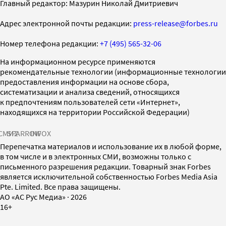
Главный редактор: Мазурин Николай Дмитриевич
Адрес электронной почты редакции:
press-release@forbes.ru
Номер телефона редакции:
+7 (495) 565-32-06
На информационном ресурсе применяются
рекомендательные технологии (информационные технологии
предоставления информации на основе сбора,
систематизации и анализа сведений, относящихся
к предпочтениям пользователей сети «Интернет»,
находящихся на территории Российской Федерации)
СМИ2
SPARROW
INFOX
Перепечатка материалов и использование их в любой форме,
в том числе и в электронных СМИ, возможны только с
письменного разрешения редакции. Товарный знак Forbes
является исключительной собственностью Forbes Media Asia
Pte. Limited. Все права защищены.
AO «АС Рус Медиа»
·
2026
16+