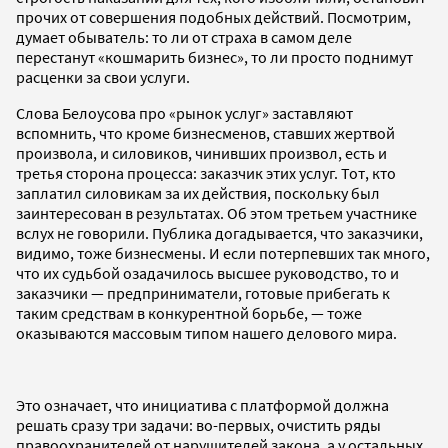
прочих от совершения подобных действий. Посмотрим,
думает обыватель: то ли от страха в самом деле
перестанут «кошмарить бизнес», то ли просто поднимут
расценки за свои услуги.
Слова Белоусова про «рынок услуг» заставляют
вспомнить, что кроме бизнесменов, ставших жертвой
произвола, и силовиков, чинивших произвол, есть и
третья сторона процесса: заказчик этих услуг. Тот, кто
заплатил силовикам за их действия, поскольку был
заинтересован в результатах. Об этом третьем участнике
вслух не говорили. Публика догадывается, что заказчики,
видимо, тоже бизнесмены. И если потерпевших так много,
что их судьбой озадачилось высшее руководство, то и
заказчики — предприниматели, готовые прибегать к
таким средствам в конкурентной борьбе, — тоже
оказываются массовым типом нашего делового мира.
Это означает, что инициатива с платформой должна
решать сразу три задачи: во-первых, очистить ряды
правоохранителей от нарушителей закона, а у остальных