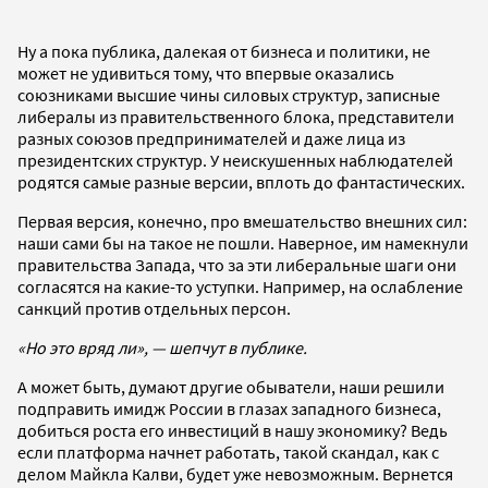
Ну а пока публика, далекая от бизнеса и политики, не
может не удивиться тому, что впервые оказались
союзниками высшие чины силовых структур, записные
либералы из правительственного блока, представители
разных союзов предпринимателей и даже лица из
президентских структур. У неискушенных наблюдателей
родятся самые разные версии, вплоть до фантастических.
Первая версия, конечно, про вмешательство внешних сил:
наши сами бы на такое не пошли. Наверное, им намекнули
правительства Запада, что за эти либеральные шаги они
согласятся на какие-то уступки. Например, на ослабление
санкций против отдельных персон.
«Но это вряд ли», — шепчут в публике.
А может быть, думают другие обыватели, наши решили
подправить имидж России в глазах западного бизнеса,
добиться роста его инвестиций в нашу экономику? Ведь
если платформа начнет работать, такой скандал, как с
делом Майкла Калви, будет уже невозможным. Вернется