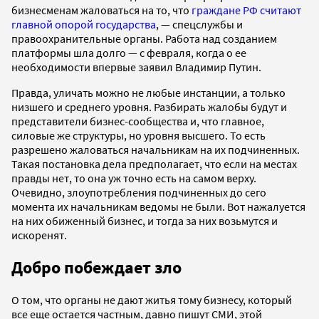
бизнесменам жаловаться на то, что
граждане РФ считают
главной опорой государства
, — спецслужбы и
правоохранительные органы. Работа над созданием
платформы шла долго — с февраля, когда о ее
необходимости впервые заявил Владимир Путин.
Правда, уличать можно не любые инстанции, а только
низшего и среднего уровня. Разбирать жалобы будут и
представители бизнес-сообщества и, что главное,
силовые же структуры, но уровня высшего. То есть
разрешено жаловаться начальникам на их подчиненных.
Такая постановка дела предполагает, что если на местах
правды нет, то она уж точно есть на самом верху.
Очевидно, злоупотребления подчиненных до сего
момента их начальникам ведомы не были. Вот нажалуется
на них обиженный бизнес, и тогда за них возьмутся и
искоренят.
Добро побеждает зло
О том, что органы не дают житья тому бизнесу, который
все еще остается частным, давно пишут СМИ, этой