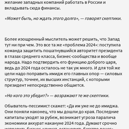
желание западных компаний работать в России и
вкладывать сюда финансы.
«Может быть, но ждать этого долго», — говорят скептики.
Более изощренный мыслитель может решить, что Запад
тут ни при чем. Это все та же «проблема 2024»: поступила
команда защитить пошатнувшийся авторитет президента
в глазах среднего класса, бизнес-сообщества и вообще
народа. Надо подтвердить его функцию доброго царя,
ведь до 2024 года осталось не так уж много. И для той же
цели надо поправить имидж его главных опор — силовых
структур, точнее, их высших инстанций, с которыми
президент непосредственно общается.
«Но кого это убедит?» — возражают те же скептики.
Обыватель-пессимист скажет: «Да им уже не до имиджа.
Они поняли наконец, что мы дошли до края. Последние
капиталы уходят за рубеж, возникает угроза паралича
экономики аккурат накануне 2024 года. Думают срочно
исправить бизнес-климат, остановить бегство денег».