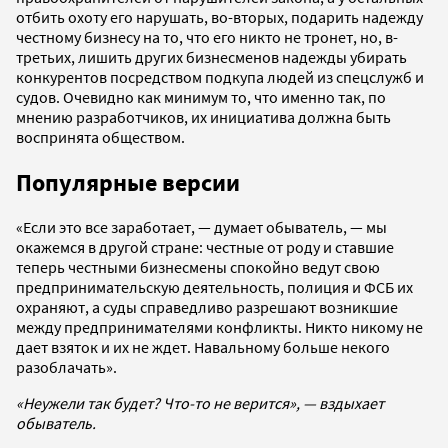
отбить охоту его нарушать, во-вторых, подарить надежду
честному бизнесу на то, что его никто не тронет, но, в-
третьих, лишить других бизнесменов надежды убирать
конкурентов посредством подкупа людей из спецслужб и
судов. Очевидно как минимум то, что именно так, по
мнению разработчиков, их инициатива должна быть
воспринята обществом.
Популярные версии
«Если это все заработает, — думает обыватель, — мы
окажемся в другой стране: честные от роду и ставшие
теперь честными бизнесмены спокойно ведут свою
предпринимательскую деятельность, полиция и ФСБ их
охраняют, а суды справедливо разрешают возникшие
между предпринимателями конфликты. Никто никому не
дает взяток и их не ждет. Навальному больше некого
разоблачать».
«Неужели так будет? Что-то не верится», — вздыхает
обыватель.