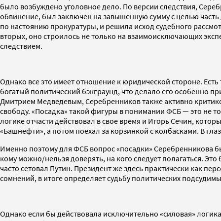
было возбуждено уголовное дело. По версии следствия, Сереб
обвинение, был заключен на завышенную сумму с целью часть
по настоянию прокуратуры, и решила исход судебного рассмот
вторых, оно строилось не только на взаимоисключающих экспе
следствием.
Однако все это имеет отношение к юридической стороне. Есть 
богатый политический бэкграунд, что делало его особенно п
Дмитрием Медведевым, Серебренников также активно критиков
свободу. «Посадка» такой фигуры в понимании ФСБ — это не т
логике отчасти действовал в свое время и Игорь Сечин, кото
«Башнефти», а потом поехал за корзинкой с колбасками. В глаз
Именно поэтому для ФСБ вопрос «посадки» Серебренникова бы
кому можно/нельзя доверять, на кого следует полагаться. Это 
часто сетовал Путин. Президент же здесь практически как пе
сомнений, в итоге определяет судьбу политических подсудимы
Однако если бы действовала исключительно «силовая» логика,