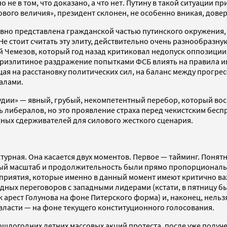
 не в том, что доказано, а что нет. Путину в такой ситуации п
Нового величия», президент склонен, не особенно вникая, дове
ловно представлена гражданской частью путинского окружения,
 стоит считать эту элиту, действительно очень разнообразную
ей Чемезов, который год назад критиковал недопуск оппозици
утриэлитиное раздражение попытками ФСБ влиять на правила и
я на расстановку политических сил, на баланс между прогресс
ралами.
дии» — явный, грубый, некомпетентный перебор, который восп
ь либералов, но это проявление страха перед чекистским бесп
ажных сдерживателей для силового жесткого сценария.
ктурная. Она касается двух моментов. Первое — тайминг. Понят
ный масштаб и продолжительность были прямо пропорциональны
приятия, которые именно в данный момент имеют критично ва
ных переговоров с западными лидерами (кстати, в пятницу б
 арест Голунова на фоне Питерского форма) и, наконец, нел
ласти — на фоне текущего конституционного голосования.
шлогодних летних массовых акций протеста, после уже получе