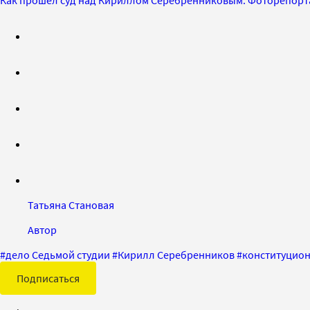
Татьяна Становая
Автор
#
дело Седьмой студии
#
Кирилл Серебренников
#
конституцио
Подписаться