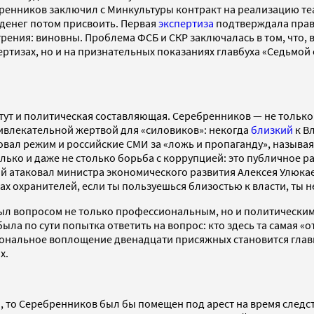
ренников заключил с Минкультуры контракт на реализацию теа
 денег потом присвоить. Первая
экспертиза
подтверждала право
рения: виновны. Проблема ФСБ и СКР заключалась в том, что, 
ртизах, но и на признательных показаниях главбуха «Седьмой
тут и политическая составляющая. Серебренников — не только 
ривлекательной жертвой для «силовиков»: некогда
близкий
к В
ал режим и российские СМИ за «ложь и пропаганду», называя 
олько и даже не столько борьба с коррупцией: это публичное 
рый атаковал министра экономического развития Алексея Улюк
ах охранителей, если ты пользуешься близостью к власти, ты н
л вопросом не только профессиональным, но и политическим.
была по сути попытка ответить на вопрос: кто здесь та самая «
рсональное воплощение двенадцати присяжных становится глав
х.
 то Серебренников был бы помещен под арест на время следст