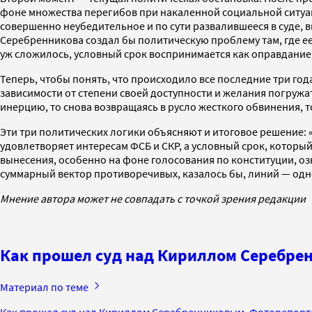
фоне множества перегибов при накаленной социальной ситуац
совершенно неубедительное и по сути развалившееся в суде,
Серебренникова создал бы политическую проблему там, где ее 
уж сложилось, условный срок воспринимается как оправдание,
Теперь, чтобы понять, что происходило все последние три год
зависимости от степени своей доступности и желания погружать
инерцию, то снова возвращаясь в русло жесткого обвинения, т
Эти три политических логики объясняют и итоговое решение:
удовлетворяет интересам ФСБ и СКР, а условный срок, который
вынесения, особенно на фоне голосования по конституции, о
суммарный вектор противоречивых, казалось бы, линий — одн
Мнение автора может не совпадать с точкой зрения редакции
Как прошел суд над Кириллом Серебре
Материал по теме
Как прошел суд над Кириллом Серебренниковым. Фоторепор