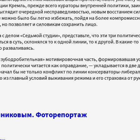
ии Кремль, прежде всего кураторы внутренней политики, заи
 выглядит очередной несправедливостью, новым восстанием си
можно было бы легко избежать, пойдя на более компромиссное 
 но позволяет и силовикам сохранить лицо.
а с делом «Седьмой студии», представьте, что эти три политич
ся в суть, склонялся то к одной линии, то к другой. В какие-т
о разваливаясь.
 «зубодробительная» мотивировочная часть, формировавшая ус
 политически читается как оправдание, — укладывается в две д
значал бы не только конфликт по линии консерваторы-либерал
о из главный условий выживания режима и его страховка от р
нниковым. Фоторепортаж
таж