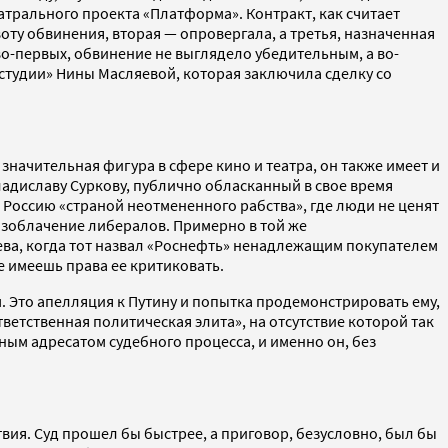
трального проекта «Платформа». Контракт, как считает
ту обвинения, вторая — опровергала, а третья, назначенная
во-первых, обвинение не выглядело убедительным, а во-
 студии» Нины Масляевой, которая заключила сделку со
значительная фигура в сфере кино и театра, он также имеет и
ладиславу Суркову, публично обласканный в свое время
Россию «страной неотмененного рабства», где люди не ценят
разоблачение либералов. Примерно в той же
аева, когда тот назвал «Роснефть» ненадлежащим покупателем
е имеешь права ее критиковать.
 Это апелляция к Путину и попытка продемонстрировать ему,
ответственная политическая элита», на отсутствие которой так
ным адресатом судебного процесса, и именно он, без
вия. Суд прошел бы быстрее, а приговор, безусловно, был бы