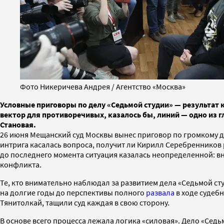
Фото Никеричева Андрея / Агентство «Москва»
Условные приговоры по делу «Седьмой студии» — результат 
вектор для противоречивых, казалось бы, линий — одно из 
Становая.
26 июня Мещанский суд Москвы вынес приговор по громкому де
интрига касалась вопроса, получит ли Кирилл Серебренников
до последнего момента ситуация казалась неопределенной: вн
конфликта.
Те, кто внимательно наблюдал за развитием дела «Седьмой сту
на долгие годы до перспективы полного
развала
в ходе судебн
Тянитолкай, тащили суд каждая в свою сторону.
В основе всего процесса лежала логика «силовая». Дело «Седьм