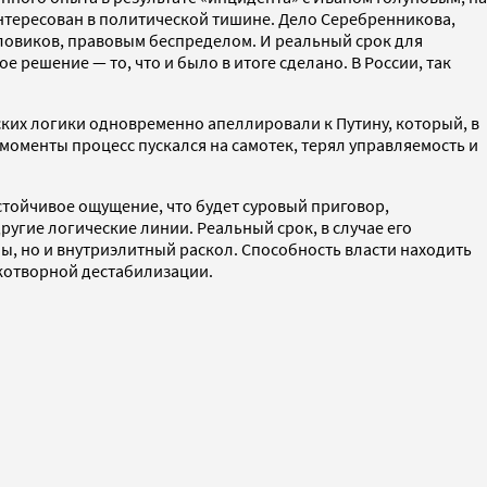
нтересован в политической тишине. Дело Серебренникова,
ловиков, правовым беспределом. И реальный срок для
решение — то, что и было в итоге сделано. В России, так
еских логики одновременно апеллировали к Путину, который, в
о моменты процесс пускался на самотек, терял управляемость и
тойчивое ощущение, что будет суровый приговор,
ругие логические линии. Реальный срок, в случае его
ы, но и внутриэлитный раскол. Способность власти находить
укотворной дестабилизации.