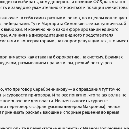
риходится выбирать, кому доверять, и позиции ФСБ, как мы это
рять и заведомо уважительно относиться к позиции «чекистов».
 включает в себя самых разных игроков, но в целом воплощает
, либералами. Тут и Маргарита Симоньян с ее заступнической
и к выборам. И конечно ни о каком формировании единого
гры. А линия на дискредитацию видного представителя
истами и консерваторами, на вопрос репутации тех, кто имеет
ринимается как атака на бюрократию, на систему. В рамках
ределом, размыванием правил игры, резкий рост угроз
но, что приговор Серебренникову — а оправдания тут точно
 суровости приговора. И также понятно, что такая волна не
жное значение для власти. Нельзя выносить суровые
ыли переговоры с французским лидером Макроном), нельзя
ьзя принимать раскалывающие и спорные решения во время
нного опыта в результате «инцидента» с Иваном Голуновым, на