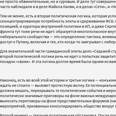
не просто обвинительным, но и суровым. И дело тут совершенно
часто наблюдали и в деле Майкла Калви, и в делах «Сети», и «
Тем не менее, есть и вторая политическая логика, которая ус
сконцентрированную потребность элиты в сдерживании ФСБ. Не
позицией, и кураторы внутренней политики в АП, и даже Серг
фронта тут тоже речи не идет: образуется многополюсное вн
либерального сообщества — это определенно тактика, влияюща
доступ к Путину, включая и тех, кто когда-то заигрывал с либе
Для значительной части гражданской элиты дело «Седьмой сту
второй политической логики речь не идет о попытках защитит
посадок «своих». И эта логика долгое время была одним из в
Наконец, есть во всей этой истории и третья логика — конъюн
ждать не стоило — вызовет протестную волну. Ее потенциаль
должна мешать, перекрывать те политические события и меро
политически значимые приговоры на фоне важных международ
выносить переговоры на фоне представительных форумов (как
мероприятий, призванных консолидировать общество вокруг в
Второй момент — текущая политическая обстановка. После про