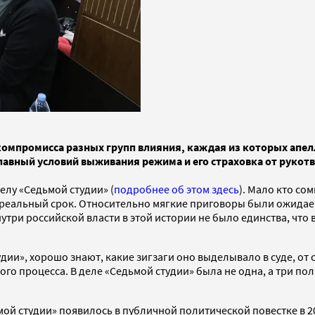
компромисса разных групп влияния, каждая из которых апел
главный условий выживания режима и его страховка от рукот
лу «Седьмой студии» (
подробнее об этом здесь
). Мало кто со
 реальный срок. Относительно мягкие приговоры были ожидаем
утри российской власти в этой истории не было единства, что
дии», хорошо знают, какие зигзаги оно выделывало в суде, от 
ого процесса. В деле «Седьмой студии» была не одна, а три п
ой студии» появилось в публичной политической повестке в 2017