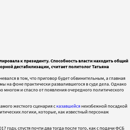
лировала к президенту. Способность власти находить общий
ворной дестабилизации, считает политолог Татьяна
мневался в том, что приговор будет обвинительным, а главная
ы на фоне практически развалившегося в суде дела. Однако
 во многом и спасло от появления очередного политического
самого жесткого сценария с
казавшейся
неизбежной посадкой
олитических логики, которые, как известный персонаж
 году, спустя почти два тогда после того, как с подачи ФСБ