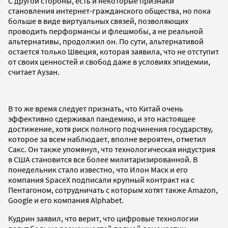
С другой стороны, есть и некоторые признаки
становления интернет-гражданского общества, но пока
больше в виде виртуальных связей, позволяющих
проводить перформансы и флешмобы, а не реальной
альтернативы, продолжил он. По сути, альтернативой
остается только Швеция, которая заявила, что не отступит
от своих ценностей и свобод даже в условиях эпидемии,
считает Аузан.
В то же время следует признать, что Китай очень
эффективно сдерживал пандемию, и это настоящее
достижение, хотя риск полного подчинения государству,
которое за всем наблюдает, вполне вероятен, отметил
Сакс. Он также упомянул, что технологическая индустрия
в США становится все более милитаризированной. В
понедельник стало известно, что Илон Маск и его
компания SpaceX подписали крупный контракт на с
Пентагоном, сотрудничать с которым хотят также Amazon,
Google и его компания Alphabet.
Кудрин заявил, что верит, что цифровые технологии