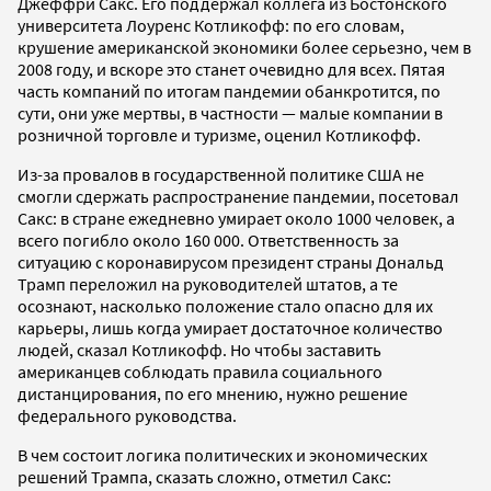
Джеффри Сакс. Его поддержал коллега из Бостонского
университета Лоуренс Котликофф: по его словам,
крушение американской экономики более серьезно, чем в
2008 году, и вскоре это станет очевидно для всех. Пятая
часть компаний по итогам пандемии обанкротится, по
сути, они уже мертвы, в частности — малые компании в
розничной торговле и туризме, оценил Котликофф.
Из-за провалов в государственной политике США не
смогли сдержать распространение пандемии, посетовал
Сакс: в стране ежедневно умирает около 1000 человек, а
всего погибло около 160 000. Ответственность за
ситуацию с коронавирусом президент страны Дональд
Трамп переложил на руководителей штатов, а те
осознают, насколько положение стало опасно для их
карьеры, лишь когда умирает достаточное количество
людей, сказал Котликофф. Но чтобы заставить
американцев соблюдать правила социального
дистанцирования, по его мнению, нужно решение
федерального руководства.
В чем состоит логика политических и экономических
решений Трампа, сказать сложно, отметил Сакс: