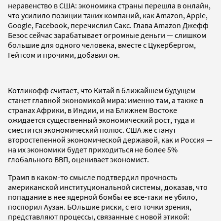
неравенство в США: экономика страны перешла в онлайн,
что усилило позиции таких компаний, как Amazon, Apple,
Google, Facebook, перечислил Сакс. Глава Amazon Джефф
Безос сейчас зарабатывает огромные деньги — слишком
большие для одного человека, вместе с Цукербергом,
Гейтсом и прочими, добавил он.
Котликофф считает, что Китай в ближайшем будущем
станет главной экономикой мира: именно там, а также в
странах Африки, в Индии, и на Ближнем Востоке
ожидается существенный экономический рост, туда и
сместится экономический полюс. США же станут
второстепенной экономической державой, как и Россия —
на их экономики будет приходиться не более 5%
глобального ВВП, оценивает экономист.
Трамп в каком-то смысле подтвердил прочность
американской институциональной системы, доказав, что
попадание в нее ядерной бомбы ее все-таки не убило,
поспорил Аузан. БОльшие риски, с его точки зрения,
представляют процессы, связанные с новой этикой: