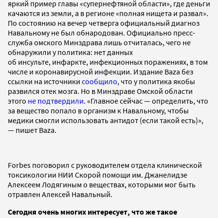
яркий пример главы «супернефтяной области», где деньги
качаются из земли, а в регионе «полная нищета и развал».
По состоянию на вечер четверга официальный диагноз
Навальному не был обнародован. Официально пресс-
служба омского Минздрава лишь отчиталась, чего не
обнаружили у политика: нет данных
об инсульте, инфаркте, инфекционных поражениях, в том
числе и коронавирусной инфекции. Издание Baza без
ссылки на источники
сообщило
, что у политика якобы
развился отек мозга. Но в Минздраве Омской области
этого
не подтвердили
. «Главное сейчас — определить, что
за вещество попало в организм к Навальному, чтобы
медики смогли использовать антидот (если такой есть)»,
— пишет Baza.
Forbes поговорил с руководителем отдела клинической
токсикологии НИИ Скорой помощи им. Джанелидзе
Алексеем Лодягиным о веществах, которыми мог быть
отравлен Алексей Навальный.
Сегодня о
чень многих интересует, что же такое