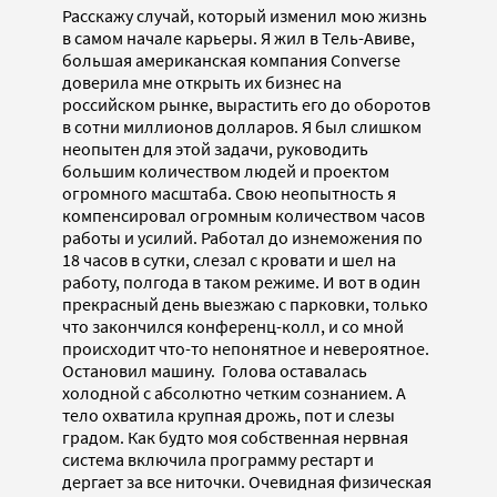
Расскажу случай, который изменил мою жизнь
в самом начале карьеры. Я жил в Тель-Авиве,
большая американская компания Converse
доверила мнe открыть их бизнес на
российском рынке, вырастить его до оборотов
в сотни миллионов долларов. Я был слишком
неопытен для этой задачи, руководить
большим количеством людей и проектом
огромного масштаба. Свою неопытность я
компенсировал огромным количеством часов
работы и усилий. Работал до изнеможения по
18 часов в сутки, слезал с кровати и шел на
работу, полгода в таком режиме. И вот в один
прекрасный день выезжаю с парковки, только
что закончился конференц-колл, и со мной
происходит что-то непонятное и невероятное.
Остановил машину. Голова оставалась
холодной с абсолютно четким сознанием. А
тело охватила крупная дрожь, пот и слезы
градом. Как будто моя собственная нервная
система включила программу рестарт и
дергает за все ниточки. Очевидная физическая