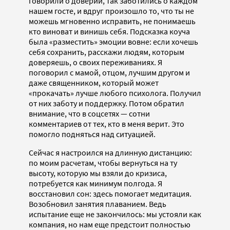
говорили о доверии, так заботились о каждом
нашем госте, и вдруг произошло то, что ты не
можешь мгновенно исправить, не понимаешь
кто виноват и винишь себя. Подсказка коуча
была «разместить» эмоции вовне: если хочешь
себя сохранить, расскажи людям, которым
доверяешь, о своих переживаниях. Я
поговорил с мамой, отцом, лучшим другом и
даже священником, который может
«прокачать» лучше любого психолога. Получил
от них заботу и поддержку. Потом обратил
внимание, что в соцсетях — сотни
комментариев от тех, кто в меня верит. Это
помогло подняться над ситуацией.
Сейчас я настроился на длинную дистанцию:
по моим расчетам, чтобы вернуться на ту
высоту, которую мы взяли до кризиса,
потребуется как минимум полгода. Я
восстановил сон: здесь помогает медитация.
Возобновил занятия плаванием. Ведь
испытание еще не закончилось: мы устояли как
компания, но нам еще предстоит полностью