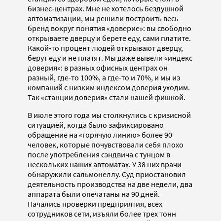
бизнес-центрах. Мне не хотелось бездушной
автоматизации, мы решили построить весь
бренд вокруг понятия «доверие»: вы свободно
открываете дверцу и берете еду, сами платите.
Какой-то процент людей открывают дверцу,
берут еду и не платят. Мы даже вывели «индекс
доверия»: в разных офисных центрах он
разный, где-то 100%, а где-то и 70%, и мы из
компаний с низким индексом доверия уходим.
Так «станции доверия» стали нашей фишкой.
В июле этого года мы столкнулись с кризисной
ситуацией, когда было зафиксировано
обращение на «горячую линию» более 90
человек, которые почувствовали себя плохо
после употребления сэндвича с тунцом в
нескольких наших автоматах. У 38 них врачи
обнаружили сальмонеллу. Суд приостановил
деятельность производства на две недели, два
аппарата были опечатаны на 90 дней.
Начались проверки предприятия, всех
сотрудников сети, изъяли более трех тонн