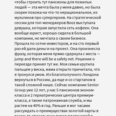
чтобы строить тут пансионы для пожилых
людей — эта мечта была у меня давно, но была
скорее похожа на что-то нерациональное, из
мультиков про супергероев. На стратегической
сессии для топ-менеджеров Booz выступала
девушка, которая запустила сеть кофеен. Она
вообще юрист, хорошо сидела в большой
компании, но мечтала о своем бизнесе.
Прошла по сотне инвесторов, и на сто первый
раз ей дали деньги на проект. Она произнесла
фразу, которая меня прямо сдернула с места —
jump and there will be a safety net. Решение о
переезде принял тут же. Моя семья крутила
пальцем у виска, мама открыто причитала, что
я тронулся умом. Из благополучного Лондона
вернуться в Россию, да еще и со стартапом в
такой сложной нише. Сейчас компании Senior
Group уже 12 лет, у нас 5 пансионов эконом-
класса и 2 гериатрических центра премиум-
класса, а также патронажная служба, и мы
растем на 40% в год. Раньше я мог часами
рассуждать о преимуществах золотой карты в
таком-то авиаальянсе перед платиновой в