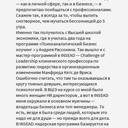
— как в личной сфере, так и в бизнесе, — я
предпочитаю пообщаться с профессионалами.
Скажем так, я всегда за то, чтобы выпить
снотворное, чем мучаться бессонницей до 5
утра.
Именно так получилось с Высшей школой
экономики, где я училась два года на
программе «Психоаналитичский бизнес
коучинг » у Андрея Рассохина. Так вышло и с
мастер-программой в INSEAD — Challenge of
Leadership клинического профессора по
развитию лидерства и организационным
изменениям Манфреда Кетс де Вриса.
Ошибочно считать, что там ты оказываешься в
кругу томных девушек, интересующихся
психологией. В ВШЭ на курсе со мной было
много женщин HR директоров , а вот в INSEAD
меня окружали в основном мужчины —
владельцы бизнеса или топ-менеджеры. То
есть, везде я была среди людей, которым это
надо не для души — но прежде всего для дела.
В INSEAD лидерская программа базируется на