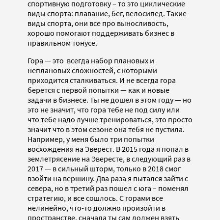
спортивную подготовку – то это циклические
виды спорта: плавание, бег, велосипед. Такие
виды спорта, они все про выносливость,
хорошо помогают поддерживать бизнес в
правильном тонусе.
Гора — это всегда набор плановых и
неплановых сложностей, с которыми
приходится сталкиваться. И не всегда гора
берется с первой попытки — как и новые
задачи в бизнесе. Ты не дошел в этом году — но
это не значит, что гора тебе не под силу или
что тебе надо лучше тренироваться, это просто
значит что в этом сезоне она тебя не пустила.
Например, у меня было три попытки
восхождения на Эверест. В 2015 года я попал в
землетрясение на Эвересте, в следующий раз в
2017 — в сильный шторм, только в 2018 смог
взойти на вершину. Два раза я пытался зайти с
севера, но в третий раз пошел с юга – поменял
стратегию, и все сошлось. С горами все
нелинейно, что-то должно произойти в
пространстве, сначала ты сам должен взять