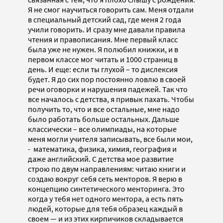
Я не смог научиться говорить сам. Меня отдали
в специальный детский сад, где меня 2 года
учили говорить. И сразу мне давали правила
чтения и правописания. Мне первый класс
была уже не нужен. Я полюбил книжки, и в
первом классе мог читать и 1000 страниц в
день. И еще: если ты глухой – то дислексия
будет. Я до сих пор постоянно ловлю в своей
речи оговорки и нарушения падежей. Так что
все началось с детства, я привык пахать. Чтобы
получить то, что и все остальные, мне надо
было работать больше остальных. Дальше
классически – все олимпиады, на которые
меня могли учителя записывать, все были мои,
- математика, физика, химия, география и
даже английский. С детства мое развитие
строю по двум направлениям: читаю книги и
создаю вокруг себя сеть менторов. Я верю в
концепцию синтетического менторинга. Это
когда у тебя нет одного ментора, а есть пять
людей, которые для тебя образец каждый в
своем — и из этих кирпичиков складывается