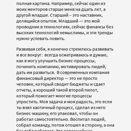
полная картина. Например, сейчас один из
моих менторов старше меня на дцать лет, а
другой младше. Старший – это наставник,
делящийся опытом. Младший — это мой
проводник в технологиях, сейчас финансы без
высоких технологий немыслимы, и эти тренды
нужно успевать ловить.
Развивая себя, я конечно стремлюсь развивать
и все вокруг: всегда осматриваюсь и думаю,
как я могу улучшить бизнес-процессы,
починить компанию, мотивировать людей,
дать им развиться. В современных компания
финансовый директор — это не просто
человек, который сводит бюджеты и сдает
отчеты, а хороший такой второй пилот,
который помогает многие процессы
упростить. Моя задача и моя радость, это если
ты взял хаотичный процесс, сделал из него
бизнес-машину, его упаковал, чтобы он
работал самостоятельно. Воспитал людей,
собрал команду, потом отошел в сторону, а она
без тебя работает. Это огромнейшее