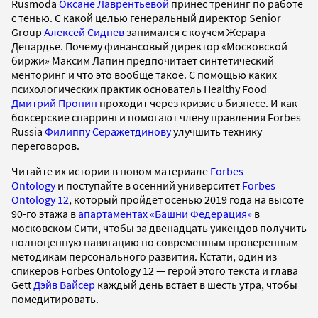
Rusmoda
Оксане Лаврентьевой
принес тренинг по работе
с тенью. С какой целью генеральный директор Senior
Group
Алексей Сиднев
занимался с коучем Жерара
Депардье. Почему финансовый директор «Московской
биржи» Максим Лапин предпочитает синтетический
менторинг и что это вообще такое. С помощью каких
психологических практик основатель Healthy Food
Дмитрий Пронин
проходит через кризис в бизнесе. И как
боксерские спарринги помогают члену правления Forbes
Russia
Филиппу Серажетдинову
улучшить технику
переговоров.
Читайте их истории в новом материале
Forbes
Ontology
и поступайте в осенний университет
Forbes
Ontology 12
, который пройдет осенью 2019 года на высоте
90-го этажа в
апартаментах «Башни Федерация»
в
московском Сити, чтобы за двенадцать уикендов получить
полноценную навигацию по современным проверенным
методикам персонального развития. Кстати, один из
спикеров Forbes Ontology 12 — герой этого текста и глава
Gett
Дэйв Вайсер
каждый день встает в шесть утра, чтобы
помедитировать.