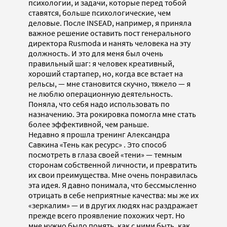
психологии, и задачи, которые перед тобой
ставятся, больше психологические, чем
деловые. После INSEAD, например, я приняла
важное решение оставить пост генерального
директора Rusmoda и нанять человека на эту
должность. И это для меня был очень
правильный шаг: я человек креативный,
хороший стартапер, но, когда все встает на
рельсы, — мне становится скучно, тяжело — я
не люблю операционную деятельность.
Поняла, что себя надо использовать по
назначению. Эта рокировка помогла мне стать
более эффективной, чем раньше.
Недавно я прошла тренинг Александра
Савкина «Тень как ресурс» . Это способ
посмотреть в глаза своей «тени» — темным
сторонам собственной личности, и превратить
их свои преимущества. Мне очень понравилась
эта идея. Я давно понимала, что бессмысленно
отрицать в себе неприятные качества: мы же их
«зеркалим» — и в других людях нас раздражает
прежде всего проявление похожих черт. Но
мне нужно было понять, как с ними быть, как