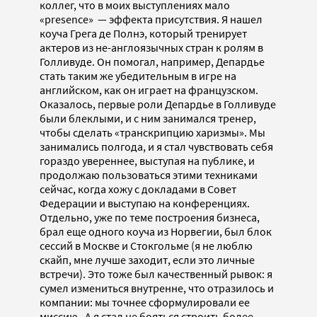
коллег, что в моих выступлениях мало
«presence» — эффекта присутствия. Я нашел
коуча Грега де Полнэ, который тренирует
актеров из не-англоязычных стран к ролям в
Голливуде. Он помогал, например, Депардье
стать таким же убедительным в игре на
английском, как он играет на французском.
Оказалось, первые роли Депардье в Голливуде
были блеклыми, и с ним занимался тренер,
чтобы сделать «транскрипцию харизмы». Мы
занимались полгода, и я стал чувствовать себя
гораздо увереннее, выступая на публике, и
продолжаю пользоваться этими техниками
сейчас, когда хожу с докладами в Совет
Федерации и выступаю на конференциях.
Отдельно, уже по теме построения бизнеса,
брал еще одного коуча из Норвегии, был блок
сессий в Москве и Стокгольме (я не люблю
скайп, мне лучше заходит, если это личные
встречи). Это тоже был качественный рывок: я
сумел измениться внутренне, что отразилось и
компании: мы точнее сформулировали ее
миссию. А я стал не бояться строить более