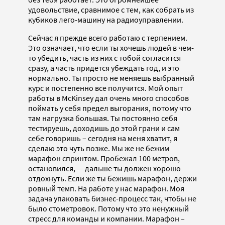
удовольствие, сравнимое с тем, как собрать из
кубиков лего-машину на радиоуправлении.
Сейчас я прежде всего работаю с терпением.
Это означает, что если ты хочешь людей в чем-
то убедить, часть из них с тобой согласится
сразу, а часть придется убеждать год, и это
нормально. Ты просто не меняешь выбранный
курс и постепенно все получится. Мой опыт
работы в McKinsey дал очень много способов
поймать у себя предел выгорания, потому что
там нагрузка большая. Ты постоянно себя
тестируешь, доходишь до этой грани и сам
себе говоришь – сегодня на меня хватит, я
сделаю это чуть позже. Мы же не бежим
марафон спринтом. Пробежал 100 метров,
остановился, — дальше ты должен хорошо
отдохнуть. Если же ты бежишь марафон, держи
ровный темп. На работе у нас марафон. Моя
задача упаковать бизнес-процесс так, чтобы не
было стометровок. Потому что это ненужный
стресс для команды и компании. Марафон –