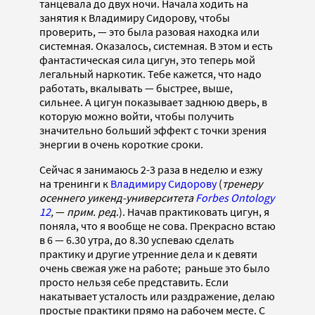
танцевала до двух ночи. Начала ходить на
занятия к Владимиру Сидорову, чтобы
проверить, — это была разовая находка или
системная. Оказалось, системная. В этом и есть
фантастическая сила цигун, это теперь мой
легальный наркотик. Тебе кажется, что надо
работать, вкалывать — быстрее, выше,
сильнее. А цигун показывает заднюю дверь, в
которую можно войти, чтобы получить
значительно больший эффект с точки зрения
энергии в очень короткие сроки.
Сейчас я занимаюсь 2-3 раза в неделю и езжу
на тренинги к
Владимиру Сидорову
(
тренеру
осеннего уикенд-университета
Forbes Ontology
12
,
—
прим. ред
.). Начав практиковать цигун, я
поняла, что я вообще не сова. Прекрасно встаю
в 6 — 6.30 утра, до 8.30 успеваю сделать
практику и другие утренние дела и к девяти
очень свежая уже на работе; раньше это было
просто нельзя себе представить. Если
накатывает усталость или раздражение, делаю
простые практики прямо на рабочем месте. С