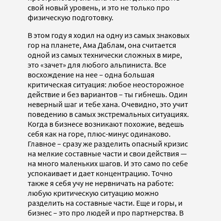
свой новый уровень, и это не только про
физическую подготовку.
В этом году я ходил на одну из самых знаковых
гор на планете, Ама Даблам, она считается
одной из самых технически сложных в мире,
это «зачет» для любого альпиниста. Все
восхождение на нее – одна большая
критическая ситуация: любое неосторожное
действие и без вариантов – ты гибнешь. Один
неверный шаг и тебе хана. Очевидно, это учит
поведению в самых экстремальных ситуациях.
Когда в бизнесе возникают похожие, ведешь
себя как на горе, плюс-минус одинаково.
Главное – сразу же разделить опасный кризис
на мелкие составные части и свои действия —
на много маленьких шагов. И это само по себе
успокаивает и дает концентрацию. Точно
также я себя учу не нервничать на работе:
любую критическую ситуацию можно
разделить на составные части. Еще и горы, и
бизнес – это про людей и про партнерства. В