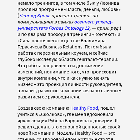
немало тренингов, в том числе был у Леонида
Кроля на программе «Власть, деньги, любовь»
(
Леонид Кроль
проведет тренинг по
коммуникациям в рамках
осеннего уикенд-
университета Forbes Ontology 12
, — прим. ред.
)
и по два раза проходил тренинги «Контекст» и
«Сила настоящего» в центре Владимира
Герасичева Business Relations. Потом была
работа с персональным коучем, и сейчас
глубоко исследую область гештальт-терапии.
Эта работа направлена на достижение
изменений, понимание того, что происходит
внутри компании, что и как нужно менять.
Бизнес – это проекция личности руководителя,
а значит, развитие компании связано с личным
развитием ее руководителя.
Cоздав свою компанию
Healthy Food
, пошел
учиться в «Сколково», где меня вдохновила
яркая лекция Рубена Варданяна о доверии. Я
решил сделать это основной ценностью своей
новой компании. Модель Healthy Food — это
станции со здоровой едой, которые стоят в