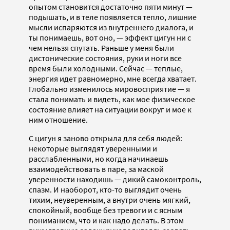
опытом становится достаточно пяти минут —
подышать, и в теле появляется тепло, лишние
мысли испаряются из внутреннего диалога, и
ты понимаешь, вот оно, — эффект цигун ни с
чем нельзя спутать. Раньше у меня были
дистонические состояния, руки и ноги все
время были холодными. Сейчас — теплые,
энергия идет равномерно, мне всегда хватает.
Глобально изменилось мировосприятие — я
стала понимать и видеть, как мое физическое
состояние влияет на ситуации вокруг и мое к
ним отношение.
С цигун я заново открыла для себя людей:
некоторые выглядят уверенными и
расслабленными, но когда начинаешь
взаимодействовать в паре, за маской
уверенности находишь — дикий самоконтроль,
спазм. И наоборот, кто-то выглядит очень
тихим, неуверенным, а внутри очень мягкий,
спокойный, вообще без тревоги и с ясным
пониманием, что и как надо делать. В этом