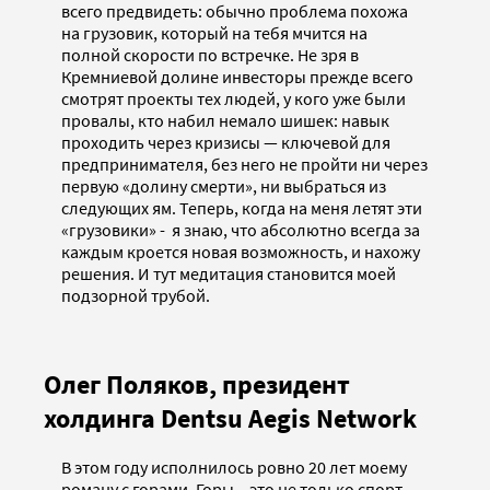
всего предвидеть: обычно проблема похожа
на грузовик, который на тебя мчится на
полной скорости по встречке. Не зря в
Кремниевой долине инвесторы прежде всего
смотрят проекты тех людей, у кого уже были
провалы, кто набил немало шишек: навык
проходить через кризисы — ключевой для
предпринимателя, без него не пройти ни через
первую «долину смерти», ни выбраться из
следующих ям. Теперь, когда на меня летят эти
«грузовики» - я знаю, что абсолютно всегда за
каждым кроется новая возможность, и нахожу
решения. И тут медитация становится моей
подзорной трубой.
Олег Поляков, президент
холдинга Dentsu Aegis Network
В этом году исполнилось ровно 20 лет моему
роману с горами. Горы – это не только спорт,