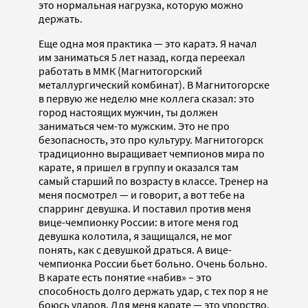
это нормальная нагрузка, которую можно
держать.
Еще одна моя практика — это каратэ. Я начал
им заниматься 5 лет назад, когда переехал
работать в ММК (Магнитогорский
металлургический комбинат). В Магнитогорске
в первую же неделю мне коллега сказал: это
город настоящих мужчин, ты должен
заниматься чем-то мужским. Это не про
безопасность, это про культуру. Магнитогорск
традиционно выращивает чемпионов мира по
карате, я пришел в группу и оказался там
самый старший по возрасту в классе. Тренер на
меня посмотрел — и говорит, а вот тебе на
спарринг девушка. И поставил против меня
вице-чемпионку России: в итоге меня год
девушка колотила, я защищался, не мог
понять, как с девушкой драться. А вице-
чемпионка России бьет больно. Очень больно.
В карате есть понятие «набив» – это
способность долго держать удар, с тех пор я не
боюсь ударов. Для меня карате — это упорство,