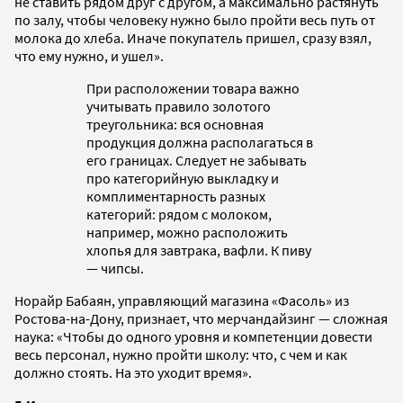
не ставить рядом друг с другом, а максимально растянуть
по залу, чтобы человеку нужно было пройти весь путь от
молока до хлеба. Иначе покупатель пришел, сразу взял,
что ему нужно, и ушел».
При расположении товара важно
учитывать правило золотого
треугольника: вся основная
продукция должна располагаться в
его границах. Следует не забывать
про категорийную выкладку и
комплиментарность разных
категорий: рядом с молоком,
например, можно расположить
хлопья для завтрака, вафли. К пиву
— чипсы.
Норайр Бабаян, управляющий магазина «Фасоль» из
Ростова-на-Дону, признает, что мерчандайзинг — сложная
наука: «Чтобы до одного уровня и компетенции довести
весь персонал, нужно пройти школу: что, с чем и как
должно стоять. На это уходит время».