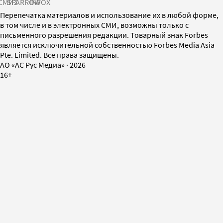
СМИ2
SPARROW
INFOX
Перепечатка материалов и использование их в любой форме,
в том числе и в электронных СМИ, возможны только с
письменного разрешения редакции. Товарный знак Forbes
является исключительной собственностью Forbes Media Asia
Pte. Limited. Все права защищены.
AO «АС Рус Медиа»
·
2026
16+