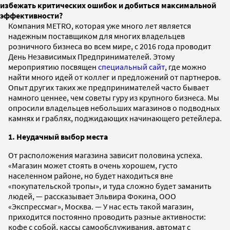
избежать критических ошибок и добиться максимальной
эффективности?
Компания METRO, которая уже много лет является
надежным поставщиком для многих владельцев
розничного бизнеса во всем мире, с 2016 года проводит
День Независимых Предпринимателей. Этому
мероприятию посвящен
специальный сайт
, где можно
найти много идей от коллег и предложений от партнеров.
Опыт других таких же предпринимателей часто бывает
намного ценнее, чем советы гуру из крупного бизнеса. Мы
опросили владельцев небольших магазинов о подводных
камнях и граблях, поджидающих начинающего ретейлера.
1. Неудачный выбор места
От расположения магазина зависит половина успеха.
«Магазин может стоять в очень хорошем, густо
населенном районе, но будет находиться вне
«покупательской тропы», и туда сложно будет заманить
людей, — рассказывает Эльвира Фокина, ООО
«Экспрессмаг», Москва. — У нас есть такой магазин,
приходится постоянно проводить разные активности:
кофе с собой, кассы самообслуживания, автомат с