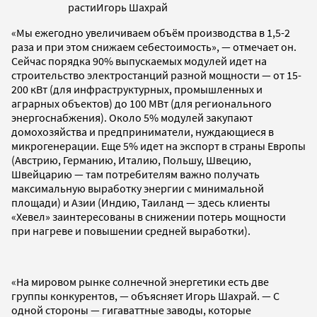
растиИгорь Шахрай
«Мы ежегодно увеличиваем объём производства в 1,5-2
раза и при этом снижаем себестоимость», — отмечает он.
Сейчас порядка 90% выпускаемых модулей идет на
строительство электростанций разной мощности — от 15-
200 кВт (для инфраструктурных, промышленных и
аграрных объектов) до 100 МВт (для регионального
энергоснабжения). Около 5% модулей закупают
домохозяйства и предприниматели, нуждающиеся в
микрогенерации. Еще 5% идет на экспорт в страны Европы
(Австрию, Германию, Италию, Польшу, Швецию,
Швейцарию — там потребителям важно получать
максимальную выработку энергии с минимальной
площади) и Азии (Индию, Таиланд — здесь клиенты
«Хевел» заинтересованы в снижении потерь мощности
при нагреве и повышении средней выработки).
«На мировом рынке солнечной энергетики есть две
группы конкурентов, — объясняет Игорь Шахрай. — С
одной стороны — гигаваттные заводы, которые