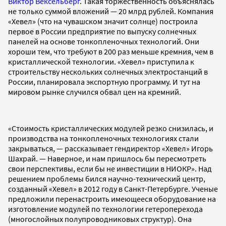
Виктор Вексельберг
. Такая торжественность объяснялась
не только суммой вложений — 20 млрд рублей. Компания
«Хевел» (что на чувашском значит солнце) построила
первое в России предприятие по выпуску солнечных
панелей на основе тонкопленочных технологий. Они
хороши тем, что требуют в 200 раз меньше кремния, чем в
кристаллической технологии. «Хевел» приступила к
строительству нескольких солнечных электростанций в
России, планировала экспортную программу. И тут на
мировом рынке случился обвал цен на кремний.
«Стоимость кристаллических модулей резко снизилась, и
производства на тонкопленочных технологиях стали
закрываться, — рассказывает гендиректор «Хевел» Игорь
Шахрай. — Наверное, и нам пришлось бы пересмотреть
свои перспективы, если бы не инвестиции в НИОКР». Над
решением проблемы бился научно-технический центр,
созданный «Хевел» в 2012 году в Санкт-Петербурге. Ученые
предложили перенастроить имеющееся оборудование на
изготовление модулей по технологии гетероперехода
(многослойных полупроводниковых структур). Она