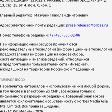
13, стр. 15, эт. 4, пом. X, ком. 1
Главный редактор: Мазурин Николай Дмитриевич
Адрес электронной почты редакции:
press-release@forbes.ru
Номер телефона редакции:
+7 (495) 565-32-06
На информационном ресурсе применяются
рекомендательные технологии (информационные технологии
предоставления информации на основе сбора,
систематизации и анализа сведений, относящихся
к предпочтениям пользователей сети «Интернет»,
находящихся на территории Российской Федерации)
СМИ2
SPARROW
INFOX
Перепечатка материалов и использование их в любой форме,
в том числе и в электронных СМИ, возможны только с
письменного разрешения редакции. Товарный знак Forbes
является исключительной собственностью Forbes Media Asia
Pte. Limited. Все права защищены.
AO «АС Рус Медиа»
·
2026