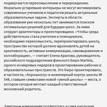
подвергаются переосмыслению и перерождению.
Морально устаревшие интерьеры не могут мотивировать
современных учеников и педагогов решать актуальные
образовательные задачи. Эксперты в области
образования уже несколько лет занимаются поиском
оптимальных решений для будущих школ. За ними
следуют архитекторы и проектировщики. «Чтобы среда
действительно стала учителем и помощником,
необходимо переосмыслить, перепроектировать школу,
пространство которой должно вдохновлять детей на
креативность, активные коммуникации, самовыражение и
коллаборации», — считает Елена Аралова, руководитель
российского подразделения финского бюро Martela,
одного из мировых лидеров в проектировании рабочих и
образовательных пространств. Это бюро проектировало,
в частности, «Хорошколу» и инженерный корпус школы №
548, ставшие символами новой «умной школы» — места, о
котором сегодня мечтает каждый ответственный
московский родитель.
Заметным изменениям подверглась и сама школьная