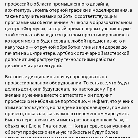
профессий в области промышленного дизайна,
архитектуры, компьютерной графики и моделирования, а
также получить навыки работы с соответствующим
программным обеспечением. А школа в образовательном
центре «Формула», который примет первых учеников уже
этой осенью, обзаведется центром прототипирования, в
котором можно будет создать любой предмет из чего и
как угодно — от ручной обработки глины или дерева до
печати на 3D-принтере. Артблок с гончарной мастерской
дополнит инфраструктуру технологиями работы с
дизайном и архитектурой.
Все новые дисциплины начнут преподавать на
профессиональном оборудовании. То есть все, что будут
делать дети, они будут делать по-настоящему. При
желании ученика вместе с аттестатом он получит
профессию и небольшое портфолио. «Не факт, что ученик
этим воспользуется, но пандемия коронавируса, помимо
прочего, показала, как важно в современном мире уметь
быстро переключаться и иметь разностороннюю базу, —
объясняет Елена Платонова. — Когда первые выпускники
обретут профессиональную гибкость и будут более
устойчивы в современном мире, тогда можно будет вслед