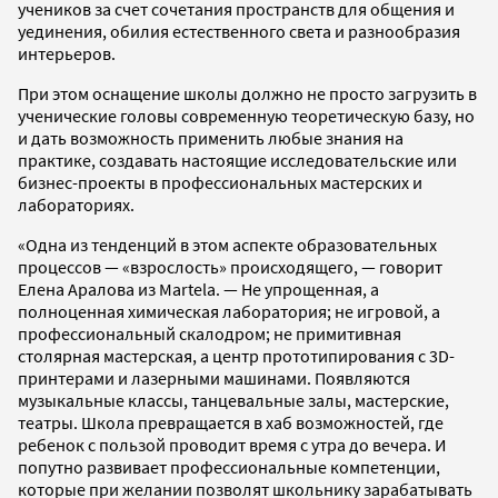
учеников за счет сочетания пространств для общения и
уединения, обилия естественного света и разнообразия
интерьеров.
При этом оснащение школы должно не просто загрузить в
ученические головы современную теоретическую базу, но
и дать возможность применить любые знания на
практике, создавать настоящие исследовательские или
бизнес-проекты в профессиональных мастерских и
лабораториях.
«Одна из тенденций в этом аспекте образовательных
процессов — «взрослость» происходящего, — говорит
Елена Аралова из Martela. — Не упрощенная, а
полноценная химическая лаборатория; не игровой, а
профессиональный скалодром; не примитивная
столярная мастерская, а центр прототипирования с 3D-
принтерами и лазерными машинами. Появляются
музыкальные классы, танцевальные залы, мастерские,
театры. Школа превращается в хаб возможностей, где
ребенок с пользой проводит время с утра до вечера. И
попутно развивает профессиональные компетенции,
которые при желании позволят школьнику зарабатывать