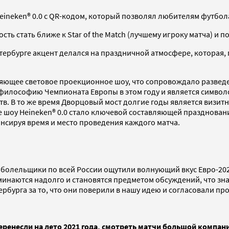
eineken® 0.0 с QR-кодом, который позволял любителям футбол
ь стать ближе к Star of the Match (лучшему игроку матча) и п
етербурге акцент делался на праздничной атмосфере, которая
ляющее световое проекционное шоу, что сопровождало развед
 философию Чемпионата Европы в этом году и является символ
тв. В то же время Дворцовый мост долгие годы является визит
ое шоу Heineken® 0.0 стало ключевой составляющей празднова
онсируя время и место проведения каждого матча.
 болельщики по всей России ощутили волнующий вкус Евро-202
минаются надолго и становятся предметом обсуждений, что зн
рбурга за то, что они поверили в нашу идею и согласовали пр
ренесли на лето 2021 года, смотреть матчи большой компани