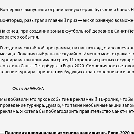
Во-первых, выпустили ограниченную серию бутылок и банок H
Во-вторых, разыграли главный приз — эксклюзивную возможност
Наконец, при создании зоны в футбольной деревне в Санкт-П
характер события.
Гвоздем масштабной программы, на наш взгляд, стало впечат
месяца. Локация выбрана не случайно. Именно мост отражает
турнира матчи принимали сразу 11 городов из разных государс
логотипа Санкт-Петербурга в Евро-2020. Символичное светов
течение турнира, приветствуя будущих стран-соперников и ан
Фото HEINEKEN
Мы добавили это яркое событие в рекламный ТВ-ролик, чтобы
проведение турнира. Думаю, что такие необычные акции запо
реклама. Я хотела бы поблагодарить правительство Санкт-Пете
— Пандемия кардинально изменила нашу жизнь. Евро-2020 пе