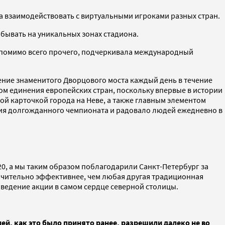
а взаимодействовать с виртуальными игроками разных стран.
обывать на уникальных зонах стадиона.
, помимо всего прочего, подчеркивала международный
ение знаменитого Дворцового моста каждый день в течение
ом единения европейских стран, поскольку впервые в истории
ной карточкой города на Неве, а также главным элементом
ния долгожданного чемпионата и радовало людей ежедневно в
0, а мы таким образом поблагодарили Санкт-Петербург за
ачительно эффективнее, чем любая другая традиционная
оведение акции в самом сердце северной столицы.
ей, как это было принято ранее, разрешили далеко не во