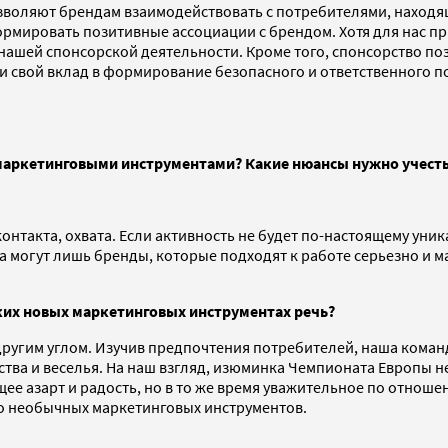
озволяют брендам взаимодействовать с потребителями, наход
рмировать позитивные ассоциации с брендом. Хотя для нас п
ва нашей спонсорской деятельности. Кроме того, спонсорство 
и свой вклад в формирование безопасного и ответственного п
 маркетинговыми инструментами? Какие нюансы нужно учесть
контакта, охвата. Если активность не будет по-настоящему уни
 могут лишь бренды, которые подходят к работе серьезно и м
аких новых маркетинговых инструментах речь?
другим углом. Изучив предпочтения потребителей, наша коман
ва и веселья. На наш взгляд, изюминка Чемпионата Европы не
ее азарт и радость, но в то же время уважительное по отнош
ко необычных маркетинговых инструментов.