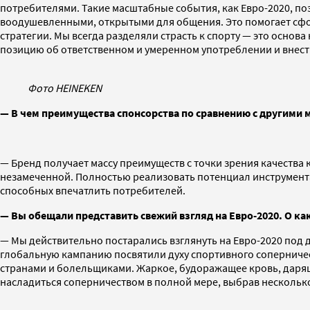
потребителями. Такие масштабные события, как Евро-2020, п
воодушевленными, открытыми для общения. Это помогает сфо
стратегии. Мы всегда разделяли страсть к спорту — это осно
позицию об ответственном и умеренном употреблении и внест
Фото HEINEKEN
— В чем преимущества спонсорства по сравнению с другими
— Бренд получает массу преимуществ с точки зрения качества 
незамеченной. Полностью реализовать потенциал инструмента
способных впечатлить потребителей.
— Вы обещали представить свежий взгляд на Евро-2020. О к
— Мы действительно постарались взглянуть на Евро-2020 под 
глобальную кампанию посвятили духу спортивного соперничест
странами и болельщиками. Жаркое, будоражащее кровь, дарящ
насладиться соперничеством в полной мере, выбрав несколь