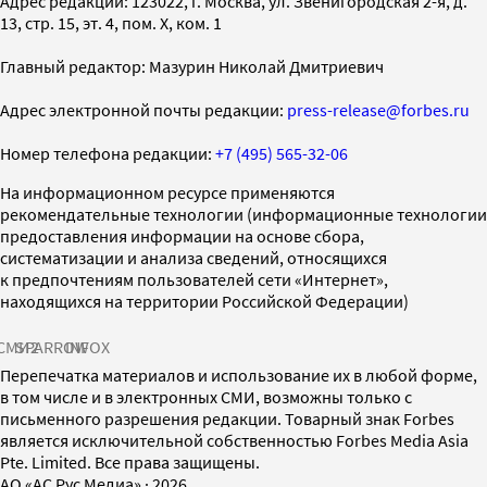
Адрес редакции: 123022, г. Москва, ул. Звенигородская 2-я, д.
13, стр. 15, эт. 4, пом. X, ком. 1
Главный редактор: Мазурин Николай Дмитриевич
Адрес электронной почты редакции:
press-release@forbes.ru
Номер телефона редакции:
+7 (495) 565-32-06
На информационном ресурсе применяются
рекомендательные технологии (информационные технологии
предоставления информации на основе сбора,
систематизации и анализа сведений, относящихся
к предпочтениям пользователей сети «Интернет»,
находящихся на территории Российской Федерации)
СМИ2
SPARROW
INFOX
Перепечатка материалов и использование их в любой форме,
в том числе и в электронных СМИ, возможны только с
письменного разрешения редакции. Товарный знак Forbes
является исключительной собственностью Forbes Media Asia
Pte. Limited. Все права защищены.
AO «АС Рус Медиа»
·
2026