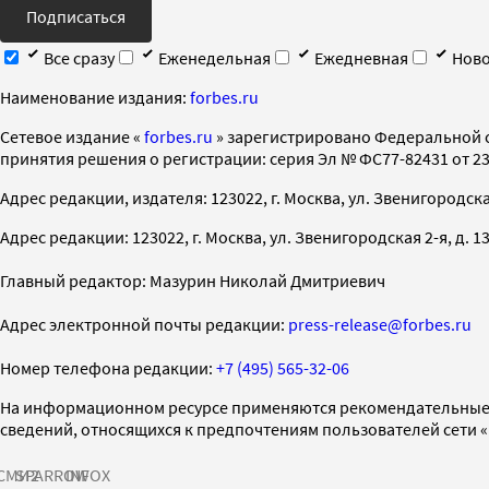
Подписаться
Все сразу
Еженедельная
Ежедневная
Ново
Наименование издания:
forbes.ru
Cетевое издание «
forbes.ru
» зарегистрировано Федеральной 
принятия решения о регистрации: серия Эл № ФС77-82431 от 23 
Адрес редакции, издателя: 123022, г. Москва, ул. Звенигородская 2-
Адрес редакции: 123022, г. Москва, ул. Звенигородская 2-я, д. 13, с
Главный редактор: Мазурин Николай Дмитриевич
Адрес электронной почты редакции:
press-release@forbes.ru
Номер телефона редакции:
+7 (495) 565-32-06
На информационном ресурсе применяются рекомендательные 
сведений, относящихся к предпочтениям пользователей сети 
СМИ2
SPARROW
INFOX