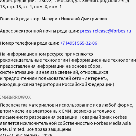
Адрес редакции: 123022, г. Москва, ул. Звенигородская 2-я, д.
13, стр. 15, эт. 4, пом. X, ком. 1
Главный редактор: Мазурин Николай Дмитриевич
Адрес электронной почты редакции:
press-release@forbes.ru
Номер телефона редакции:
+7 (495) 565-32-06
На информационном ресурсе применяются
рекомендательные технологии (информационные технологии
предоставления информации на основе сбора,
систематизации и анализа сведений, относящихся
к предпочтениям пользователей сети «Интернет»,
находящихся на территории Российской Федерации)
СМИ2
SPARROW
INFOX
Перепечатка материалов и использование их в любой форме,
в том числе и в электронных СМИ, возможны только с
письменного разрешения редакции. Товарный знак Forbes
является исключительной собственностью Forbes Media Asia
Pte. Limited. Все права защищены.
AO «АС Рус Медиа»
·
2026