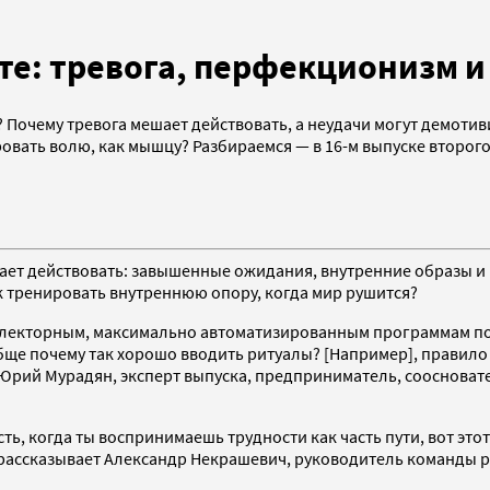
чте: тревога, перфекционизм и
? Почему тревога мешает действовать, а неудачи могут демотив
овать волю, как мышцу? Разбираемся — в 16-м выпуске второго
шает действовать: завышенные ожидания, внутренние образы и 
ак тренировать внутреннюю опору, когда мир рушится?
ефлекторным, максимально автоматизированным программам по
бще почему так хорошо вводить ритуалы? [Например], правило 
т Юрий Мурадян, эксперт выпуска, предприниматель, сооснова
ь, когда ты воспринимаешь трудности как часть пути, вот это
рассказывает Александр Некрашевич, руководитель команды раз