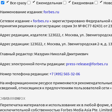
Все сразу
Еженедельная
Ежедневная
Ново
Наименование издания:
forbes.ru
Cетевое издание «
forbes.ru
» зарегистрировано Федеральной 
принятия решения о регистрации: серия Эл № ФС77-82431 от 23 
Адрес редакции, издателя: 123022, г. Москва, ул. Звенигородская 2-
Адрес редакции: 123022, г. Москва, ул. Звенигородская 2-я, д. 13, с
Главный редактор: Мазурин Николай Дмитриевич
Адрес электронной почты редакции:
press-release@forbes.ru
Номер телефона редакции:
+7 (495) 565-32-06
На информационном ресурсе применяются рекомендательные 
сведений, относящихся к предпочтениям пользователей сети 
СМИ2
SPARROW
INFOX
Перепечатка материалов и использование их в любой форме, в
исключительной собственностью Forbes Media Asia Pte. Limite