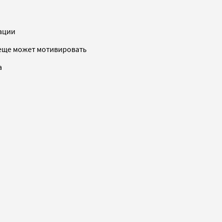
нации
о еще может мотивировать
а
й