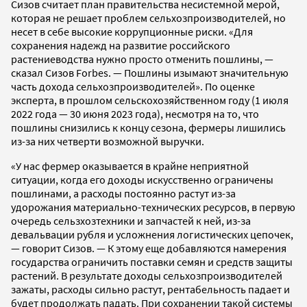
Сизов считает план правительства несистемной мерой,
которая не решает проблем сельхозпроизводителей, но
несет в себе высокие коррупционные риски. «Для
сохранения надежд на развитие российского
растениеводства нужно просто отменить пошлины, —
сказал Сизов Forbes. — Пошлины изымают значительную
часть дохода сельхозпроизводителей». По оценке
эксперта, в прошлом сельскохозяйственном году (1 июля
2022 года — 30 июня 2023 года), несмотря на то, что
пошлины снизились к концу сезона, фермеры лишились
из-за них четверти возможной выручки.
«У нас фермер оказывается в крайне неприятной
ситуации, когда его доходы искусственно ограничены
пошлинами, а расходы постоянно растут из-за
удорожания материально-технических ресурсов, в первую
очередь сельзхозтехники и запчастей к ней, из-за
девальвации рубля и усложнения логистических цепочек,
— говорит Сизов. — К этому еще добавляются намерения
государства ограничить поставки семян и средств защиты
растений. В результате доходы сельхозпроизводителей
зажаты, расходы сильно растут, рентабельность падает и
будет продолжать падать. При сохранении такой системы