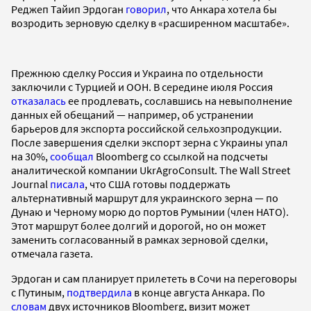
Реджеп Тайип Эрдоган
говорил
, что Анкара хотела бы
возродить зерновую сделку в «расширенном масштабе».
Прежнюю сделку Россия и Украина по отдельности
заключили с Турцией и ООН. В середине июля Россия
отказалась
ее продлевать, сославшись на невыполнение
данных ей обещаний — например, об устранении
барьеров для экспорта российской сельхозпродукции.
После завершения сделки экспорт зерна с Украины упал
на 30%,
сообщал
Bloomberg со ссылкой на подсчеты
аналитической компании UkrAgroConsult. The Wall Street
Journal
писала
, что США готовы поддержать
альтернативный маршрут для украинского зерна — по
Дунаю и Черному морю до портов Румынии (член НАТО).
Этот маршрут более долгий и дорогой, но он может
заменить согласованный в рамках зерновой сделки,
отмечала газета.
Эрдоган и сам планирует прилететь в Сочи на переговоры
с Путиным,
подтвердила
в конце августа Анкара. По
словам
двух источников Bloomberg, визит может