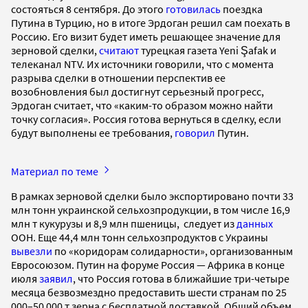
состояться 8 сентября. До этого
готовилась
поездка
Путина в Турцию, но в итоге Эрдоган решил сам поехать в
Россию. Его визит будет иметь решающее значение для
зерновой сделки,
считают
турецкая газета Yeni Şafak и
телеканал NTV. Их источники говорили, что с момента
разрыва сделки в отношении перспектив ее
возобновления был достигнут серьезный прогресс,
Эрдоган считает, что «каким-то образом можно найти
точку согласия». Россия готова вернуться в сделку, если
будут выполнены ее требования,
говорил
Путин.
Материал по теме
В рамках зерновой сделки было экспортировано почти 33
млн тонн украинской сельхозпродукции, в том числе 16,9
млн т кукурузы и 8,9 млн пшеницы, следует из
данных
ООН. Еще 44,4 млн тонн сельхозпродуктов с Украины
вывезли
по «коридорам солидарности», организованным
Евросоюзом. Путин на форуме Россия — Африка в конце
июля
заявил
, что Россия готова в ближайшие три-четыре
месяца безвозмездно предоставить шести странам по 25
000–50 000 т зерна с бесплатной доставкой. Общий объем