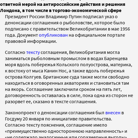
ответной мерой на антироссийские действия и решения
Лондона, в том числе в торгово-экономической сфере
Президент России Владимир Путин подписал указ о
денонсации соглашения о рыболовстве, которое было
подписано с правительством Великобритании в мае 1956
года. Документ
опубликован
на официальном портале
правовой информации.
Согласно
тексту
соглашения, Великобритания могла
заниматься рыболовным промыслом в водах Баренцева
моря вдоль побережья Кольского полуострова, материка,
к востоку от мыса Канин Нос, а также вдоль побережья
острова Колгуев. Британские суда также могли свободно
находиться в оговоренных акваториях и становиться там
на якорь. Соглашение заключили сроком на пять лет,
договоренность оставалась в силе, пока одна из сторон не
разорвет ее, сказано в тексте соглашения.
Законопроект о денонсации соглашения был
внесен
в
Госдуму 20 января по инициативе правительства.
Согласно тексту пояснения, соглашение имело
«преимущественно одностороннюю направленность» и
«не содержало аналогичные или соразмерные выгоды»