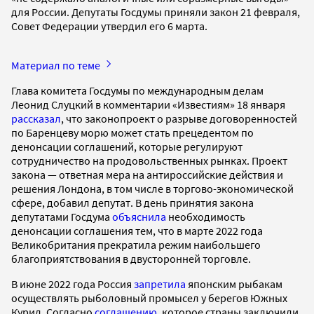
для России. Депутаты Госдумы приняли закон 21 февраля,
Совет Федерации утвердил его 6 марта.
Материал по теме
Глава комитета Госдумы по международным делам
Леонид Слуцкий в комментарии «Известиям» 18 января
рассказал
, что законопроект о разрыве договоренностей
по Баренцеву морю может стать прецедентом по
денонсации соглашений, которые регулируют
сотрудничество на продовольственных рынках. Проект
закона — ответная мера на антироссийские действия и
решения Лондона, в том числе в торгово-экономической
сфере, добавил депутат. В день принятия закона
депутатами Госдума
объяснила
необходимость
денонсации соглашения тем, что в марте 2022 года
Великобритания прекратила режим наибольшего
благоприятствования в двусторонней торговле.
В июне 2022 года Россия
запретила
японским рыбакам
осуществлять рыболовный промысел у берегов Южных
Курил. Согласно
соглашению
, которое страны заключили