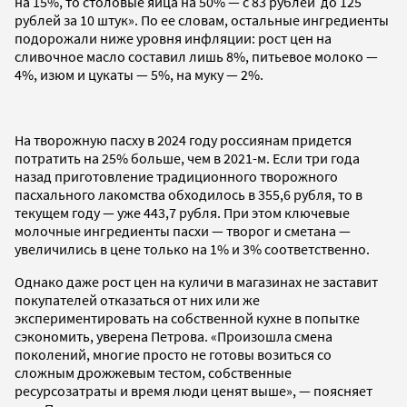
на 15%, то столовые яйца на 50% — с 83 рублей до 125
рублей за 10 штук». По ее словам, остальные ингредиенты
подорожали ниже уровня инфляции: рост цен на
сливочное масло составил лишь 8%, питьевое молоко —
4%, изюм и цукаты — 5%, на муку — 2%.
На творожную пасху в 2024 году россиянам придется
потратить на 25% больше, чем в 2021-м. Если три года
назад приготовление традиционного творожного
пасхального лакомства обходилось в 355,6 рубля, то в
текущем году — уже 443,7 рубля. При этом ключевые
молочные ингредиенты пасхи — творог и сметана —
увеличились в цене только на 1% и 3% соответственно.
Однако даже рост цен на куличи в магазинах не заставит
покупателей отказаться от них или же
экспериментировать на собственной кухне в попытке
сэкономить, уверена Петрова. «Произошла смена
поколений, многие просто не готовы возиться со
сложным дрожжевым тестом, собственные
ресурсозатраты и время люди ценят выше», — поясняет