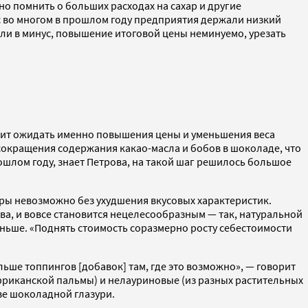
о помнить о больших расходах на сахар и другие
с во многом в прошлом году предприятия держали низкий
шли в минус, повышение итоговой цены неминуемо, урезать
тоит ожидать именно повышения цены и уменьшения веса
сокращения содержания какао-масла и бобов в шоколаде, что
ошлом году, знает Петрова, на такой шаг решилось большое
ры невозможно без ухудшения вкусовых характеристик.
ва, и вовсе становится нецелесообразным — так, натуральной
еньше. «Поднять стоимость соразмерно росту себестоимости
ьше топпингов [добавок] там, где это возможно», — говорит
 африканской пальмы) и нелауриновые (из разных растительных
ве шоколадной глазури.