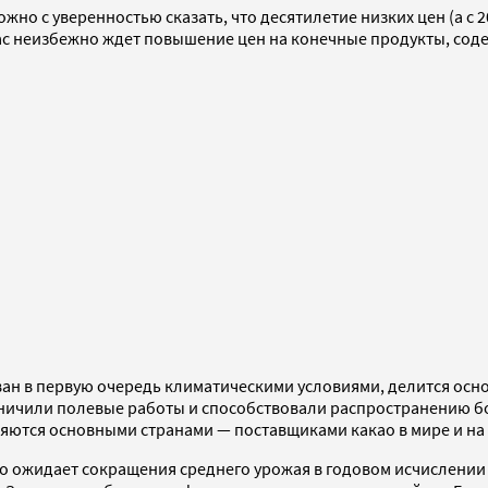
жно с уверенностью сказать, что десятилетие низких цен (а с 
нас неизбежно ждет повышение цен на конечные продукты, сод
ван в первую очередь климатическими условиями, делится осно
раничили полевые работы и способствовали распространению 
ляются основными странами — поставщиками какао в мире и на
то ожидает сокращения среднего урожая в годовом исчислении 