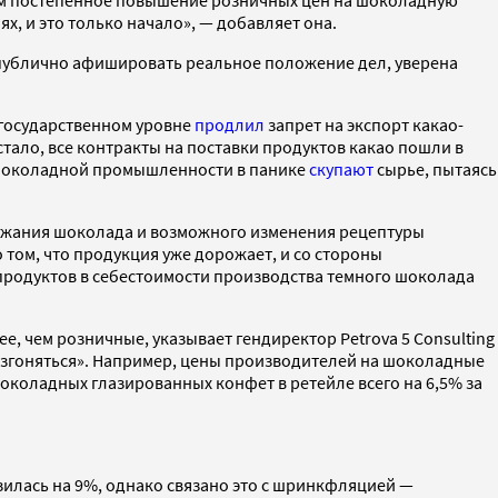
им постепенное повышение розничных цен на шоколадную
х, и это только начало», — добавляет она.
но публично афишировать реальное положение дел, уверена
 государственном уровне
продлил
запрет на экспорт какао-
тало, все контракты на поставки продуктов какао пошли в
 шоколадной промышленности в панике
скупают
сырье, пытаясь
рожания шоколада и возможного изменения рецептуры
 том, что продукция уже дорожает, и со стороны
о-продуктов в себестоимости производства темного шоколада
, чем розничные, указывает гендиректор Petrova 5 Consulting
азгоняться». Например, цены производителей на шоколадные
околадных глазированных конфет в ретейле всего на 6,5% за
изилась на 9%, однако связано это с шринкфляцией —