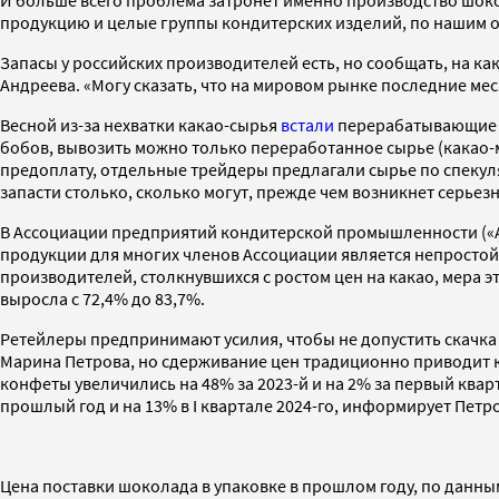
И больше всего проблема затронет именно производство шок
продукцию и целые группы кондитерских изделий, по нашим оце
Запасы у российских производителей есть, но сообщать, на к
Андреева. «Могу сказать, что на мировом рынке последние ме
Весной из-за нехватки какао-сырья
встали
перерабатывающие за
бобов, вывозить можно только переработанное сырье (какао-ма
предоплату, отдельные трейдеры предлагали сырье по спеку
запасти столько, сколько могут, прежде чем возникнет серье
В Ассоциации предприятий кондитерской промышленности («А
продукции для многих членов Ассоциации является непростой
производителей, столкнувшихся с ростом цен на какао, мера э
выросла с 72,4% до 83,7%.
Ретейлеры предпринимают усилия, чтобы не допустить скачка 
Марина Петрова, но сдерживание цен традиционно приводит к
конфеты увеличились на 48% за 2023-й и на 2% за первый ква
прошлый год и на 13% в I квартале 2024-го, информирует Петр
Цена поставки шоколада в упаковке в прошлом году, по данным 