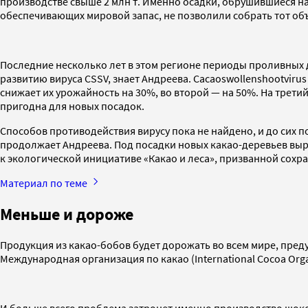
производстве свыше 2 млн т. Именно осадки, обрушившиеся на
обеспечивающих мировой запас, не позволили собрать тот об
Последние несколько лет в этом регионе периоды проливных 
развитию вируса CSSV, знает Андреева. Cacaoswollenshootviru
снижает их урожайность на 30%, во второй — на 50%. На трети
пригодна для новых посадок.
Способов противодействия вирусу пока не найдено, и до сих
продолжает Андреева. Под посадки новых какао-деревьев выруб
к экологической инициативе «Какао и леса», призванной сохра
Материал по теме
Меньше и дороже
Продукция из какао-бобов будет дорожать во всем мире, преду
Международная организация по какао (International Cocoa Org