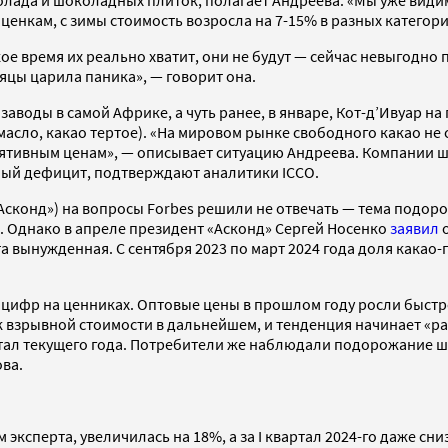
олада и шоколадных плиток, полагает Андреева. «Мы уже вид
нкам, с зимы стоимость возросла на 7-15% в разных категория
акое время их реально хватит, они не будут — сейчас невыгод
сяцы царила паника», — говорит она.
воды в самой Африке, а чуть ранее, в январе, Кот-д’Ивуар на
сло, какао тертое). «На мировом рынке свободного какао не с
лятивным ценам», — описывает ситуацию Андреева. Компании
зный дефицит, подтверждают аналитики ICCO.
сконд») на вопросы Forbes решили не отвечать — тема подо
. Однако в апреле президент «Асконд» Сергей Носенко
заявил
о
та вынужденная. С сентября 2023 по март 2024 года доля кака
цифр на ценниках. Оптовые цены в прошлом году росли быстрее
 взрывной стоимости в дальнейшем, и тенденция начинает «р
ртал текущего года. Потребители же наблюдали подорожание ш
ова.
эксперта, увеличилась на 18%, а за I квартал 2024-го даже сн