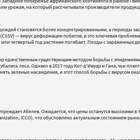
 Западное побережье африканского континента в районе Гвине
ъем урожая, на который рассчитывали производители продукци
дождей становятся более концентрированными, а периоды зас
s (CSSV) — вирус деформации побегов, и это ключевая проблема
й или четвертый год растение погибает. Плоды с зараженных д
 пор единственным существующим методом борьбы с эпидемиям
ались леса. Однако в 2017 году Кот-д'Ивуар и Гана, чьи план
нять зеленые насаждения, и этот способ борьбы с вирусом оказ
преждает Абелев. Ожидается, что цены останутся высокими в т
anization, ICCO), что обусловлено актуальным состоянием рынк