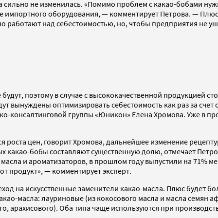
 сильно не изменилась. «Помимо проблем с какао-бобами нужн
ние импортного оборудования, — комментирует Петрова. — Плю
но работают над себестоимостью, но, чтобы предприятия не у
 будут, поэтому в случае с высококачественной продукцией с
ут вынуждены оптимизировать себестоимость как раз за счет 
ско-консалтинговой группы «Юникон» Елена Хромова. Уже в пр
 роста цен, говорит Хромова, дальнейшее изменение рецепту
ых какао-бобы составляют существенную долю, отмечает Петро
 масла и ароматизаторов, в прошлом году выпустили на 71% м
от продукт», — комментирует эксперт.
ход на искусственные заменители какао-масла. Плюс будет бол
 какао-масла: лауриновые (из кокосового масла и масла семян
го, арахисового). Оба типа чаще используются при производст