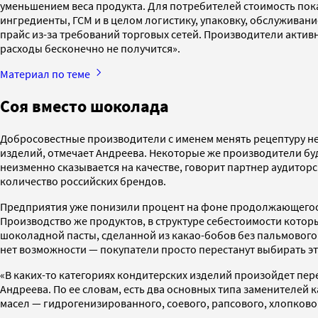
уменьшением веса продукта. Для потребителей стоимость пока
ингредиенты, ГСМ и в целом логистику, упаковку, обслужива
прайс из-за требований торговых сетей. Производители актив
расходы бесконечно не получится».
Материал по теме
Соя вместо шоколада
Добросовестные производители с именем менять рецептуру не
изделий, отмечает Андреева. Некоторые же производители буд
неизменно сказывается на качестве, говорит партнер аудитор
количество российских брендов.
Предприятия уже понизили процент на фоне продолжающегося
Производство же продуктов, в структуре себестоимости котор
шоколадной пасты, сделанной из какао-бобов без пальмового
нет возможности — покупатели просто перестанут выбирать эт
«В каких-то категориях кондитерских изделий произойдет пере
Андреева. По ее словам, есть два основных типа заменителей
масел — гидрогенизированного, соевого, рапсового, хлопково