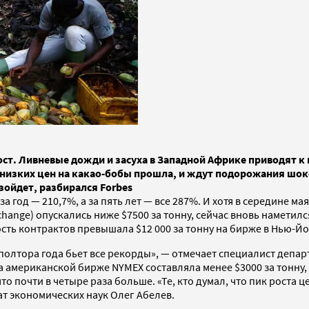
ст. Ливневые дожди и засуха в Западной Африке приводят к 
а низких цен на какао-бобы прошла, и ждут подорожания шо
изойдет, разбирался Forbes
 за год — 210,7%, а за пять лет — все 287%. И хотя в середине
xchange) опускались ниже $7500 за тонну, сейчас вновь наметил
ость контрактов превышала $12 000 за тонну на бирже в Нью-Й
олтора года бьет все рекорды», — отмечает специалист депар
а американской бирже NYMEX составляла менее $3000 за тонну, 
что почти в четыре раза больше. «Те, кто думал, что пик роста
т экономических наук Олег Абелев.