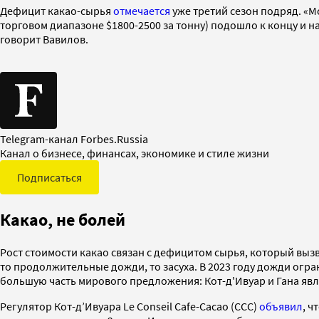
Дефицит какао-сырья
отмечается
уже третий сезон подряд. «Мо
торговом диапазоне $1800-2500 за тонну) подошло к концу и 
говорит Вавилов.
Telegram-канал Forbes.Russia
Канал о бизнесе, финансах, экономике и стиле жизни
Подписаться
Какао, не болей
Рост стоимости какао связан с дефицитом сырья, который выз
то продолжительные дожди, то засуха. В 2023 году дожди ог
большую часть мирового предложения: Кот-д'Ивуар и Гана яв
Регулятор Кот-д’Ивуара Le Conseil Cafe-Cacao (CCC)
объявил
, ч