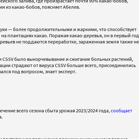
йского залива, где произрастает почти 90% какао-бобов,
и из какао-бобов, поясняет Абелев.
ухи — более продолжительными и жаркими, что способствует
 на плантациях какао. Поражая какао-деревья, он в первый год
еревьев не поддаются переработке, зараженная земля также не
и CSSV было выкорчевывание и сжигание больных растений,
тации страдают от вируса CSSV больше всего, присоединились
ался под вопросом, знает эксперт.
ечение всего сезона сбыта урожая 2023/2024 года,
сообщает
а.