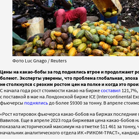
Фото Luc Gnago / Reuters
Цены на какао-бобы за год поднялись втрое и продолжают ро
болеют. Эксперты уверены, что проблема глобальная, эпох
не столкнулся с резким ростом цен на полке и когда это про
С начала года рост стоимости какао на бирже
составил
121,7%,
с поставкой в мае на Лондонской бирже ICE (Intercontinental E
фьючерсы
поднялись
до более $9300 за тонну. В апреле стоим
«Рост котировок фьючерса какао-бобов на биржах последние п
Вавилов. Еще в апреле 2023 года биржевая цена какао-бобов н
показала исторический максимум на отметке $11 461 за тонну, 
начальник аналитического отдела ИК «РИКОМ-ТРАСТ», кандида