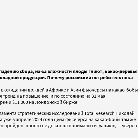
падению сбора, из-за влажности плоды гниют, какао-деревья
коладной продукции. Почему российский потребитель пока
 мая в ожидании дождей в Африке и Азии фьючерсы на какао-бобы
ся тренд на повышение, и по состоянию на 31 мая
орке и $11 000 на Лондонской бирже.
тамента стратегических исследований Total Research Николай
а уже в апреле 2024 года цена фьючерса на какао-бобы там же
 цен пройден, просто не до конца понимали ситуацию», — уверен