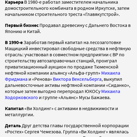
Карьера
В 1980-е работал заместителем начальника
домостроительного комбината в родном Иркутске, затем
начальником строительного треста «Главякутстрой».
Первый бизнес
Продавал древесину с Дальнего Востока в
Японию и Китай.
В 1990-е
Заработав первый капитал на лесозаготовке
Мащицкий инвестировал свободные средства в нефтяную
отрасль: участвовал в совместном предприятии с BP по
строительству автозаправочных станций, проиграл
приватизационный аукцион по продаже Тюменской
нефтяной компании альянсу «Альфа-групп»
Михаила
Фридмана
и «Ренова»
Виктора Вексельберга
, выкупил
дальневосточные активы нефтяной компании «Сиданко»,
которые затем выгодно перепродал ЮКОСу
Михаила
Ходорковского
и группе «Альянс» Мусы Бажаева.
Капитал
«Ви Холдинг» с активами в недвижимости и
металлургии.
Деталь
Друг детства главы государственной корпорации
«Ростех» Сергея Чемезова. Группа «Ви Холдинг» являлась