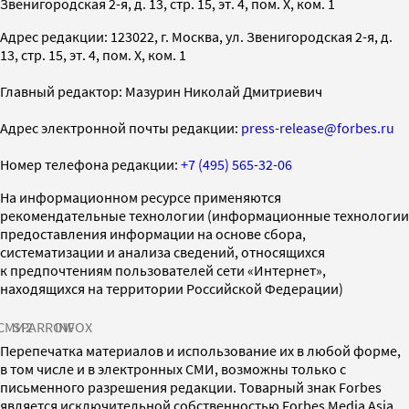
Звенигородская 2-я, д. 13, стр. 15, эт. 4, пом. X, ком. 1
Адрес редакции: 123022, г. Москва, ул. Звенигородская 2-я, д.
13, стр. 15, эт. 4, пом. X, ком. 1
Главный редактор: Мазурин Николай Дмитриевич
Адрес электронной почты редакции:
press-release@forbes.ru
Номер телефона редакции:
+7 (495) 565-32-06
На информационном ресурсе применяются
рекомендательные технологии (информационные технологии
предоставления информации на основе сбора,
систематизации и анализа сведений, относящихся
к предпочтениям пользователей сети «Интернет»,
находящихся на территории Российской Федерации)
СМИ2
SPARROW
INFOX
Перепечатка материалов и использование их в любой форме,
в том числе и в электронных СМИ, возможны только с
письменного разрешения редакции. Товарный знак Forbes
является исключительной собственностью Forbes Media Asia