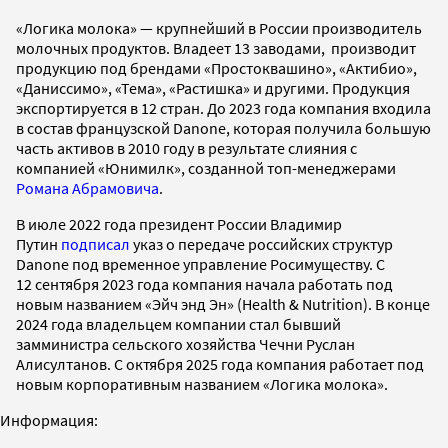
«Логика молока» — крупнейший в России производитель
молочных продуктов. Владеет 13 заводами, производит
продукцию под брендами «Простоквашино», «Актибио»,
«Даниссимо», «Тема», «Растишка» и другими. Продукция
экспортируется в 12 стран. До 2023 года компания входила
в состав французской Danone, которая получила большую
часть активов в 2010 году в результате слияния с
компанией «Юнимилк», созданной топ-менеджерами
Романа Абрамовича
.
В июле 2022 года президент России Владимир
Путин
подписал
указ о передаче российских структур
Danone под временное управление Росимуществу. С
12 сентября 2023 года компания начала работать под
новым названием «Эйч энд Эн» (Health & Nutrition). В конце
2024 года владельцем компании стал бывший
замминистра сельского хозяйства Чечни Руслан
Алисултанов. С октября 2025 года компания работает под
новым корпоративным названием «Логика молока».
Информация: