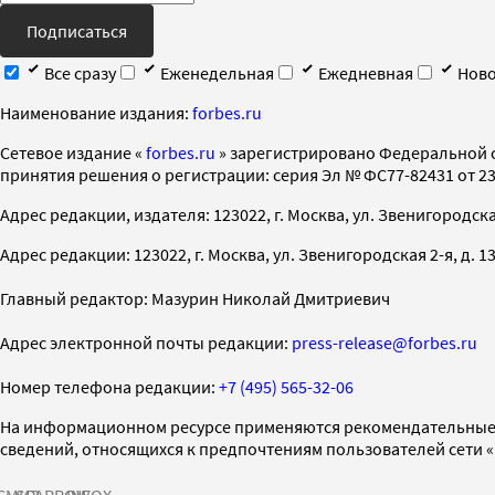
Подписаться
Все сразу
Еженедельная
Ежедневная
Ново
Наименование издания:
forbes.ru
Cетевое издание «
forbes.ru
» зарегистрировано Федеральной 
принятия решения о регистрации: серия Эл № ФС77-82431 от 23 
Адрес редакции, издателя: 123022, г. Москва, ул. Звенигородская 2-
Адрес редакции: 123022, г. Москва, ул. Звенигородская 2-я, д. 13, с
Главный редактор: Мазурин Николай Дмитриевич
Адрес электронной почты редакции:
press-release@forbes.ru
Номер телефона редакции:
+7 (495) 565-32-06
На информационном ресурсе применяются рекомендательные 
сведений, относящихся к предпочтениям пользователей сети 
СМИ2
SPARROW
INFOX