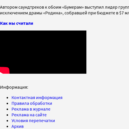
Автором саундтреков к обоим «Бумерам» выступил лидер груп
исключением драмы «Родина», собравшей при бюджете в $7 млн
Как мы считали
Информация:
Контактная информация
Правила обработки
Реклама в журнале
Реклама на сайте
Условия перепечатки
Архив